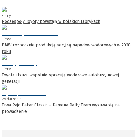
Firmy
Podzespoły Toyoty powstają w polskich fabrykach
Firmy
BMW rozpocznie produkcję seryjną napędów wodorowych w 2028
roku
Firmy
Toyota i Isuzu wspólnie opracują wodorowe autobusy nowej
generacji
Wydarzenia
Trwa Rajd Dakar Classic – Kamena Rally Team wysuwa się na
prowadzenie