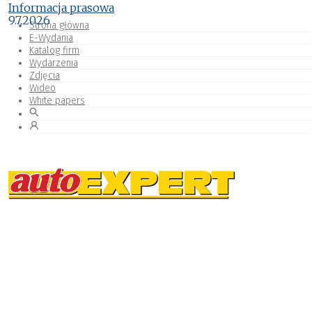
Informacja prasowa
9.7.2026
Strona główna
E-Wydania
Katalog firm
Wydarzenia
Zdjęcia
Wideo
White papers