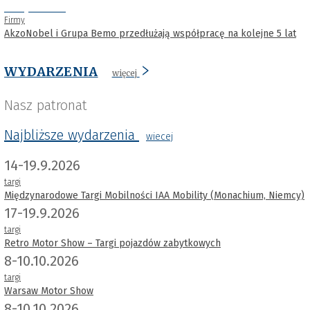
Firmy
AkzoNobel i Grupa Bemo przedłużają współpracę na kolejne 5 lat
WYDARZENIA
więcej
Nasz patronat
Najbliższe wydarzenia
wiecej
14-19.9.2026
targi
Międzynarodowe Targi Mobilności IAA Mobility (Monachium, Niemcy)
17-19.9.2026
targi
Retro Motor Show – Targi pojazdów zabytkowych
8-10.10.2026
targi
Warsaw Motor Show
8-10.10.2026