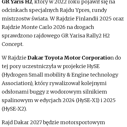
GR Yaris H2
, który w 2022 roku pojawił się na
odcinkach specjalnych Rajdu Ypres, rundy
mistrzostw świata. W Rajdzie Finlandii 2025 oraz
Rajdzie Monte Carlo 2026 na drogach
sprawdzono rajdowego GR Yarisa Rally2 H2
Concept.
W Rajdzie
Dakar Toyota Motor Corporatio
n do
tej pory uczestniczyła w projekcie HySE
(Hydrogen Small mobility & Engine technology
Association), który rywalizował kolejnymi
odsłonami buggy z wodorowym silnikiem
spalinowym w edycjach 2024 (HySE-X1) i 2025
(HySE-X2).
Rajd Dakar 2027 będzie motorsportowym