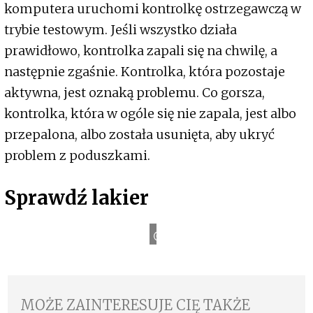
komputera uruchomi kontrolkę ostrzegawczą w
trybie testowym. Jeśli wszystko działa
prawidłowo, kontrolka zapali się na chwilę, a
następnie zgaśnie. Kontrolka, która pozostaje
aktywna, jest oznaką problemu. Co gorsza,
kontrolka, która w ogóle się nie zapala, jest albo
przepalona, albo została usunięta, aby ukryć
problem z poduszkami.
Sprawdź lakier
o
A
A
A
A
u
t
MOŻE ZAINTERESUJE CIĘ TAKŻE