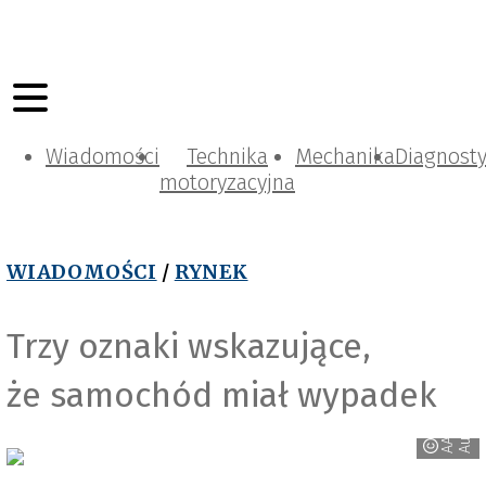
Wiadomości
Technika
Mechanika
Diagnost
motoryzacyjna
WIADOMOŚCI
/
RYNEK
Trzy oznaki wskazujące,
że samochód miał wypadek
o
A
A
A
A
u
t