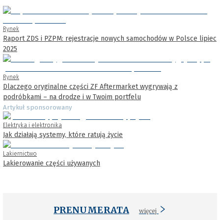
Rynek
Raport ZDS i PZPM: rejestracje nowych samochodów w Polsce lipiec
2025
Rynek
Dlaczego oryginalne części ZF Aftermarket wygrywają z
podróbkami – na drodze i w Twoim portfelu
Artykuł sponsorowany
Elektryka i elektronika
Jak działają systemy, które ratują życie
Lakiernictwo
Lakierowanie części używanych
PRENUMERATA
więcej