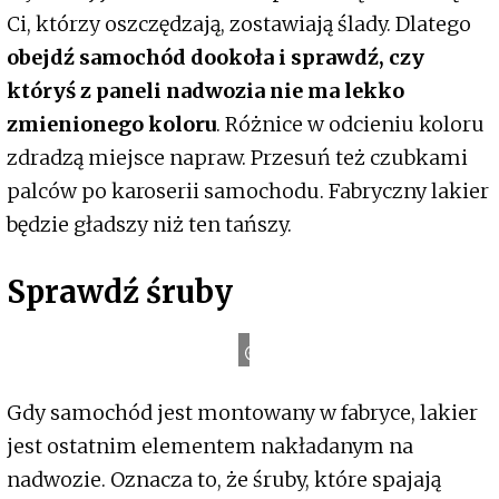
Ci, którzy oszczędzają, zostawiają ślady. Dlatego
obejdź samochód dookoła i sprawdź, czy
któryś z paneli nadwozia nie ma lekko
zmienionego koloru
. Różnice w odcieniu koloru
zdradzą miejsce napraw. Przesuń też czubkami
palców po karoserii samochodu. Fabryczny lakier
będzie gładszy niż ten tańszy.
Sprawdź śruby
o
A
A
A
A
u
t
Gdy samochód jest montowany w fabryce, lakier
jest ostatnim elementem nakładanym na
nadwozie. Oznacza to, że śruby, które spajają