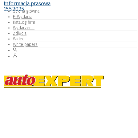
Informacja prasowa
15.5.2025
Strona główna
E-Wydania
Katalog firm
Wydarzenia
Zdjęcia
Wideo
White papers