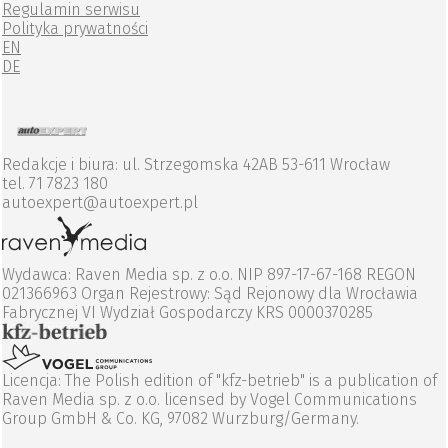
Regulamin serwisu
Polityka prywatności
EN
DE
Redakcje i biura: ul. Strzegomska 42AB 53-611 Wrocław
tel. 71 7823 180
autoexpert@autoexpert.pl
Wydawca: Raven Media sp. z o.o. NIP 897-17-67-168 REGON
021366963 Organ Rejestrowy: Sąd Rejonowy dla Wrocławia
Fabrycznej VI Wydział Gospodarczy KRS 0000370285
Licencja: The Polish edition of "kfz-betrieb" is a publication of
Raven Media sp. z o.o. licensed by Vogel Communications
Group GmbH & Co. KG, 97082 Wurzburg/Germany.