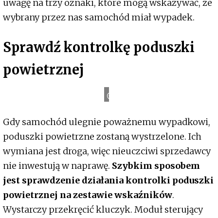
uwagę na trzy oznaki, które mogą wskazywać, że
wybrany przez nas samochód miał wypadek.
Sprawdź kontrolkę poduszki
powietrznej
o
A
A
A
A
u
t
Gdy samochód ulegnie poważnemu wypadkowi,
poduszki powietrzne zostaną wystrzelone. Ich
wymiana jest droga, więc nieuczciwi sprzedawcy
nie inwestują w naprawę.
Szybkim sposobem
jest sprawdzenie działania kontrolki poduszki
powietrznej na zestawie wskaźników
.
Wystarczy przekręcić kluczyk. Moduł sterujący