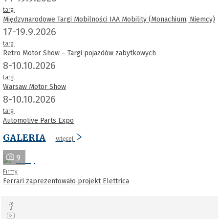
targi
Międzynarodowe Targi Mobilności IAA Mobility (Monachium, Niemcy)
17-19.9.2026
targi
Retro Motor Show – Targi pojazdów zabytkowych
8-10.10.2026
targi
Warsaw Motor Show
8-10.10.2026
targi
Automotive Parts Expo
GALERIA
więcej
9
Firmy
Ferrari zaprezentowało projekt Elettrica