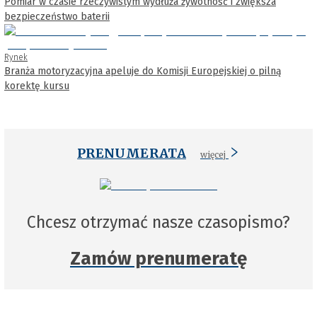
Pomiar w czasie rzeczywistym wydłuża żywotność i zwiększa
bezpieczeństwo baterii
Rynek
Branża motoryzacyjna apeluje do Komisji Europejskiej o pilną
korektę kursu
PRENUMERATA
więcej
Chcesz otrzymać nasze czasopismo?
Zamów prenumeratę