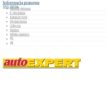
Informacja prasowa
15.1.2024
Strona główna
E-Wydania
Katalog firm
Wydarzenia
Zdjęcia
Wideo
White papers