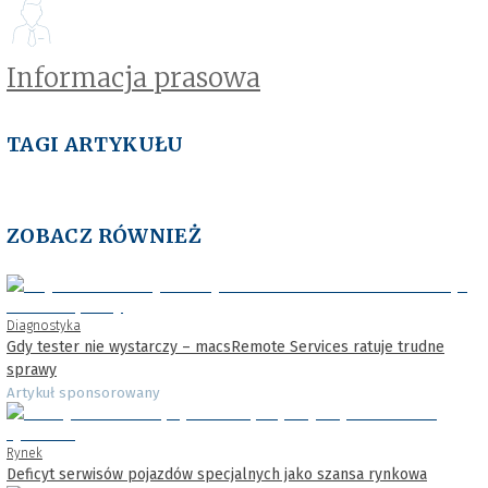
Informacja prasowa
TAGI ARTYKUŁU
ZOBACZ RÓWNIEŻ
Diagnostyka
Gdy tester nie wystarczy – macsRemote Services ratuje trudne
sprawy
Artykuł sponsorowany
Rynek
Deficyt serwisów pojazdów specjalnych jako szansa rynkowa