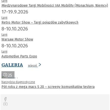
targi
Międzynarodowe Targi Mobilności IAA Mobility (Monachium, Niemcy)
17-19.9.2026
targi
Retro Motor Show – Targi pojazdów zabytkowych
8-10.10.2026
targi
Warsaw Motor Show
8-10.10.2026
targi
Automotive Parts Expo
GALERIA
więcej
25
Narzędzia diagnostyczne
Pół roku z mega macs S 20 – screeny komunikatów testera