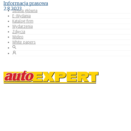
Informacja prasowa
2.8.2023
Strona główna
E-Wydania
Katalog firm
Wydarzenia
Zdjęcia
Wideo
White papers