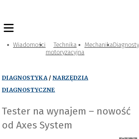
Wiadomości
Technika
Mechanika
Diagnost
motoryzacyjna
DIAGNOSTYKA
/
NARZĘDZIA
DIAGNOSTYCZNE
Tester na wynajem – nowość
od Axes System
m
A
x
e
s
S
y
s
t
e