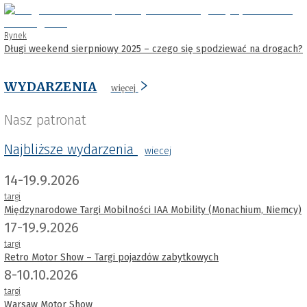
Rynek
Długi weekend sierpniowy 2025 – czego się spodziewać na drogach?
WYDARZENIA
więcej
Nasz patronat
Najbliższe wydarzenia
wiecej
14-19.9.2026
targi
Międzynarodowe Targi Mobilności IAA Mobility (Monachium, Niemcy)
17-19.9.2026
targi
Retro Motor Show – Targi pojazdów zabytkowych
8-10.10.2026
targi
Warsaw Motor Show