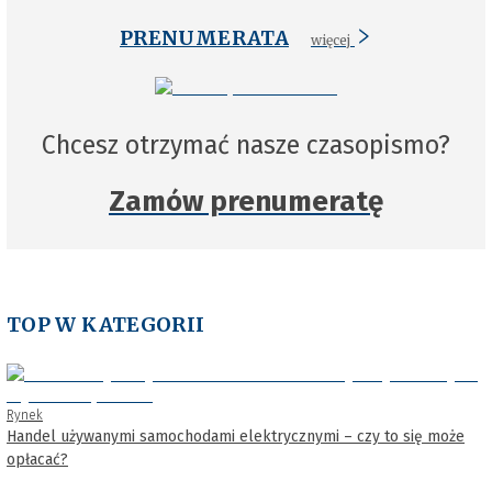
PRENUMERATA
więcej
Chcesz otrzymać nasze czasopismo?
Zamów prenumeratę
TOP W KATEGORII
Rynek
Handel używanymi samochodami elektrycznymi – czy to się może
opłacać?