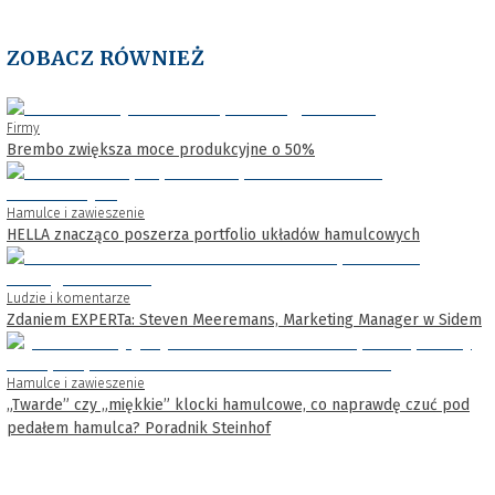
ZOBACZ RÓWNIEŻ
Firmy
Brembo zwiększa moce produkcyjne o 50%
Hamulce i zawieszenie
HELLA znacząco poszerza portfolio układów hamulcowych
Ludzie i komentarze
Zdaniem EXPERTa: Steven Meeremans, Marketing Manager w Sidem
Hamulce i zawieszenie
„Twarde” czy „miękkie” klocki hamulcowe, co naprawdę czuć pod
pedałem hamulca? Poradnik Steinhof