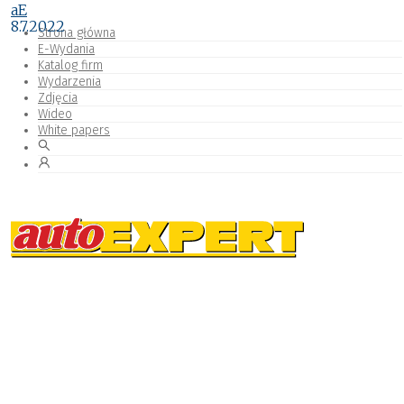
aE
8.7.2022
Strona główna
E-Wydania
Katalog firm
Wydarzenia
Zdjęcia
Wideo
White papers