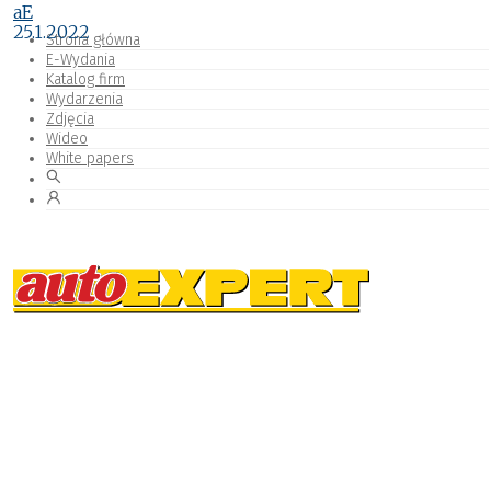
aE
25.1.2022
Strona główna
E-Wydania
Katalog firm
Wydarzenia
Zdjęcia
Wideo
White papers