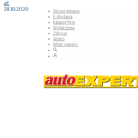
aE
28.10.2020
Strona główna
E-Wydania
Katalog firm
Wydarzenia
Zdjęcia
Wideo
White papers