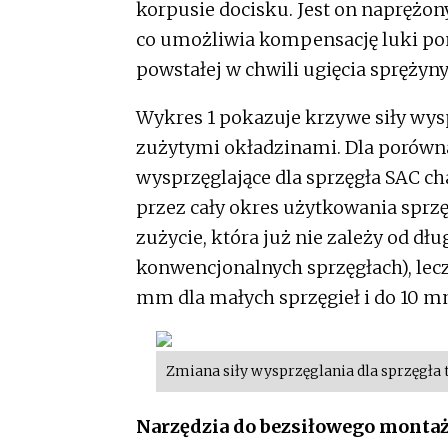
korpusie docisku. Jest on naprężon
co umożliwia kompensację luki po
powstałej w chwili ugięcia sprężyny
Wykres 1 pokazuje krzywe siły wysp
zużytymi okładzinami. Dla porówna
wysprzęglające dla sprzęgła SAC c
przez cały okres użytkowania sprzę
zużycie, która już nie zależy od dł
konwencjonalnych sprzęgłach), lec
mm dla małych sprzęgieł i do 10 mm
Zmiana siły wysprzęglania dla sprzęgła t
Narzędzia do bezsiłowego monta