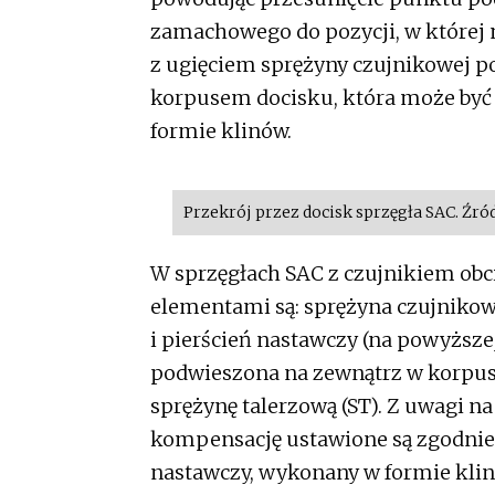
zamachowego do pozycji, w której 
z ugięciem sprężyny czujnikowej p
korpusem docisku, która może być
formie klinów.
Przekrój przez docisk sprzęgła SAC. Źród
W sprzęgłach SAC z czujnikiem ob
elementami są: sprężyna czujnikow
i pierścień nastawczy (na powyższej
podwieszona na zewnątrz w korpus
sprężynę talerzową (ST). Z uwagi n
kompensację ustawione są zgodnie 
nastawczy, wykonany w formie klinó