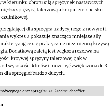
y w kierunku obrotu siłą sprężynek nastawczych,
między sprężyną talerzową a korpusem docisku
 czujnikowej.
rzęglającej dla sprzęgła tradycyjnego z nowymi i
nia wykres 2 pokazuje znacząco mniejsze siły
harakteryzujące się praktycznie niezmienną krzywą
gła. Dodatkową zaletą jest większa rezerwa na
ugości krzywej sprężyny talerzowej (jak w
z od wysokości klinów i może być zwiększona do 3
 dla sprzęgieł bardzo dużych.
radycyjnego oraz sprzęgła SAC. Źródło: Schaeffler
żu