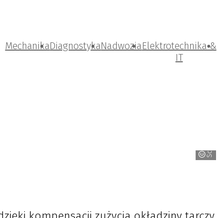
Mechanika
Diagnostyka
Nadwozia
Elektrotechnika &
IT
Schaeffler
ięki kompensacji zużycia okładziny tarczy,