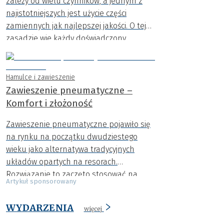
zależy od wielu czynników, a jednym z
najistotniejszych jest użycie części
zamiennych jak najlepszej jakości. O tej
zasadzie wie każdy doświadczony
mechanik, ale nie musi wiedzieć
posiadacz serwisowanego pojazdu,
szczególnie jeśli chce zredukować koszty
Hamulce i zawieszenie
naprawy. Jak więc skutecznie przekonać
Zawieszenie pneumatyczne –
klientów warsztatu do zastosowania
Komfort i złożoność
części od renomowanych producentów?
Zawieszenie pneumatyczne pojawiło się
na rynku na początku dwudziestego
wieku jako alternatywa tradycyjnych
układów opartych na resorach.
Rozwiązanie to zaczęto stosować na
Artykuł sponsorowany
dużą skalę w Ameryce w latach 50.
WYDARZENIA
więcej