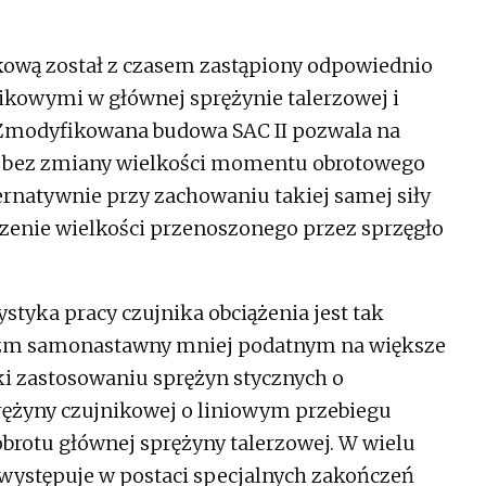
ikową został z czasem zastąpiony odpowiednio
owymi w głównej sprężynie talerzowej i
Zmodyfikowana budowa SAC II pozwala na
5% bez zmiany wielkości momentu obrotowego
ernatywnie przy zachowaniu takiej samej siły
zenie wielkości przenoszonego przez sprzęgło
styka pracy czujnika obciążenia jest tak
zm samonastawny mniej podatnym na większe
ęki zastosowaniu sprężyn stycznych o
rężyny czujnikowej o liniowym przebiegu
obrotu głównej sprężyny talerzowej. W wielu
występuje w postaci specjalnych zakończeń