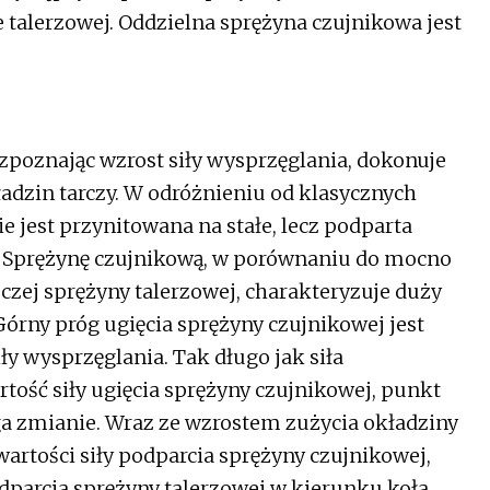
talerzowej. Oddzielna sprężyna czujnikowa jest
ozpoznając wzrost siły wysprzęglania, dokonuje
adzin tarczy. W odróżnieniu od klasycznych
ie jest przynitowana na stałe, lecz podparta
. Sprężynę czujnikową, w porównaniu do mocno
czej sprężyny talerzowej, charakteryzuje duży
 Górny próg ugięcia sprężyny czujnikowej jest
ły wysprzęglania. Tak długo jak siła
rtość siły ugięcia sprężyny czujnikowej, punkt
ga zmianie. Wraz ze wzrostem zużycia okładziny
wartości siły podparcia sprężyny czujnikowej,
parcia sprężyny talerzowej w kierunku koła