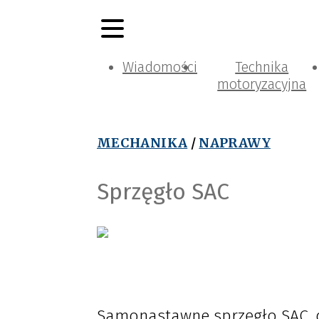
Wiadomości
Technika
motoryzacyjna
MECHANIKA
/
NAPRAWY
Sprzęgło SAC
Samonastawne sprzęgło SAC, dz