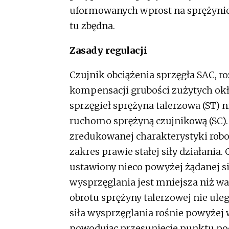
uformowanych wprost na sprężynie 
tu zbędna.
Zasady regulacji
Czujnik obciążenia sprzęgła SAC, r
kompensacji grubości zużytych okł
sprzęgieł sprężyna talerzowa (ST) n
ruchomo sprężyną czujnikową (SC)
zredukowanej charakterystyki robo
zakres prawie stałej siły działania.
ustawiony nieco powyżej żądanej si
wysprzęglania jest mniejsza niż wa
obrotu sprężyny talerzowej nie ule
siła wysprzęglania rośnie powyżej 
powodując przesunięcie punktu pod