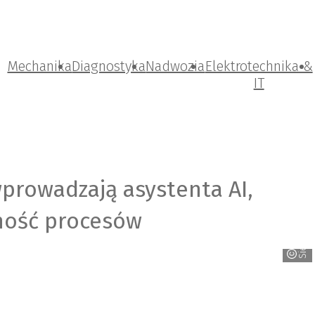
Mechanika
Diagnostyka
Nadwozia
Elektrotechnika &
IT
wprowadzają asystenta AI,
ność procesów
Siemens