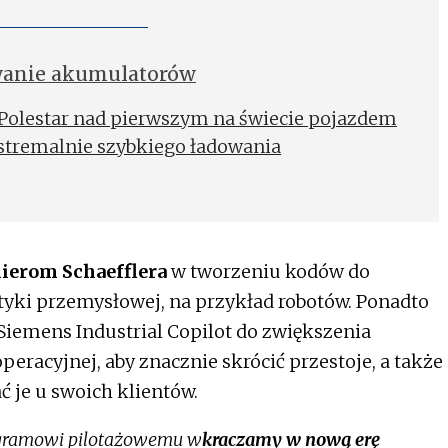
wanie akumulatorów
 Polestar nad pierwszym na świecie pojazdem
stremalnie szybkiego ładowania
ierom Schaefflera
w tworzeniu kodów do
i przemysłowej, na przykład robotów. Ponadto
Siemens Industrial Copilot do zwiększenia
peracyjnej, aby znacznie skrócić przestoje, a także
 je u swoich klientów.
ogramowi pilotażowemu w
kraczamy w nową erę