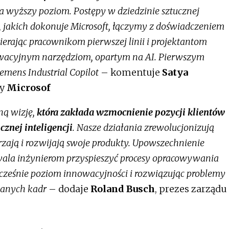
a wyższy poziom. Postępy w dziedzinie sztucznej
j, jakich dokonuje Microsoft, łączymy z doświadczeniem
erając pracownikom pierwszej linii i projektantom
owacyjnym narzędziom, opartym na AI. Pierwszym
emens Industrial Copilot
– komentuje
Satya
ny
Microsof
ną wizję,
która zakłada wzmocnienie pozycji klientów
znej inteligencji
. Nasze działania zrewolucjonizują
rzają i rozwijają swoje produkty. Upowszechnienie
ala inżynierom przyspieszyć procesy opracowywania
ześnie poziom innowacyjności i rozwiązując problemy
anych kadr
– dodaje
Roland Busch
, prezes zarządu