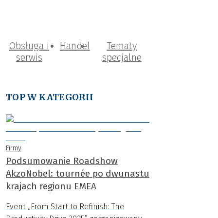
Obsługa i
Handel
Tematy
serwis
specjalne
TOP W KATEGORII
Firmy
Podsumowanie Roadshow
AkzoNobel: tournée po dwunastu
krajach regionu EMEA
Event „From Start to Refinish: The