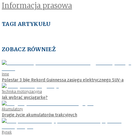
Informacja prasowa
TAGI ARTYKUŁU
ZOBACZ RÓWNIEŻ
Inne
Polestar 3 bije Rekord Guinnessa zasięgu elektrycznego SUV-a
Technika motoryzacyjna
Jak wybrać wyciągarkę?
Akumulatory
Drugie życie akumulatorów trakcyjnych
Rynek