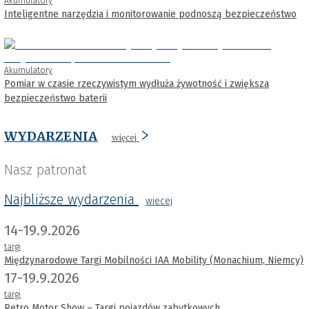
Akumulatory
Inteligentne narzędzia i monitorowanie podnoszą bezpieczeństwo
Akumulatory
Pomiar w czasie rzeczywistym wydłuża żywotność i zwiększa
bezpieczeństwo baterii
WYDARZENIA
więcej
Nasz patronat
Najbliższe wydarzenia
wiecej
14-19.9.2026
targi
Międzynarodowe Targi Mobilności IAA Mobility (Monachium, Niemcy)
17-19.9.2026
targi
Retro Motor Show – Targi pojazdów zabytkowych