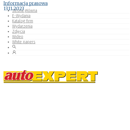
Informacja prasowa
13.11.2023
Strona główna
E-Wydania
Katalog firm
Wydarzenia
Zdjęcia
Wideo
White papers