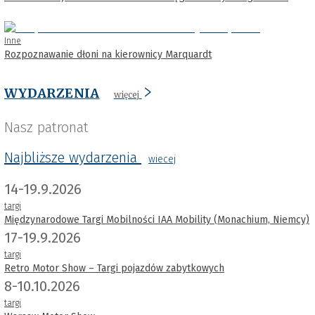
Inne
Rozpoznawanie dłoni na kierownicy Marquardt
WYDARZENIA
więcej
Nasz patronat
Najbliższe wydarzenia
wiecej
14-19.9.2026
targi
Międzynarodowe Targi Mobilności IAA Mobility (Monachium, Niemcy)
17-19.9.2026
targi
Retro Motor Show – Targi pojazdów zabytkowych
8-10.10.2026
targi