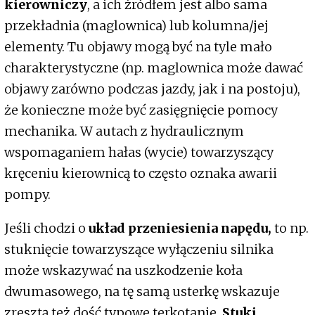
kierowniczy
, a ich źródłem jest albo sama
przekładnia (maglownica) lub kolumna/jej
elementy. Tu objawy mogą być na tyle mało
charakterystyczne (np. maglownica może dawać
objawy zarówno podczas jazdy, jak i na postoju),
że konieczne może być zasięgnięcie pomocy
mechanika. W autach z hydraulicznym
wspomaganiem hałas (wycie) towarzyszący
kręceniu kierownicą to często oznaka awarii
pompy.
Jeśli chodzi o
układ przeniesienia napędu,
to np.
stuknięcie towarzyszące wyłączeniu silnika
może wskazywać na uszkodzenie koła
dwumasowego, na tę samą usterkę wskazuje
zresztą też dość typowe terkotanie.
Stuki