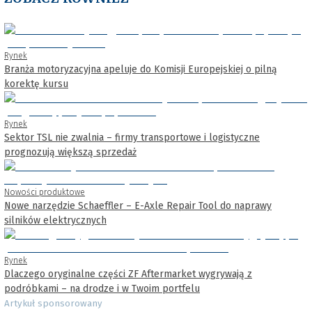
Rynek
Branża motoryzacyjna apeluje do Komisji Europejskiej o pilną
korektę kursu
Rynek
Sektor TSL nie zwalnia – firmy transportowe i logistyczne
prognozują większą sprzedaż
Nowości produktowe
Nowe narzędzie Schaeffler – E-Axle Repair Tool do naprawy
silników elektrycznych
Rynek
Dlaczego oryginalne części ZF Aftermarket wygrywają z
podróbkami – na drodze i w Twoim portfelu
Artykuł sponsorowany