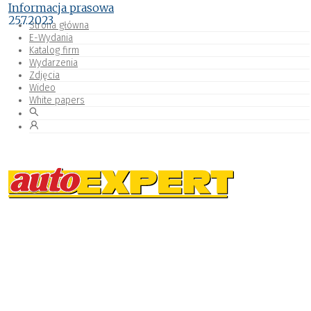
Informacja prasowa
25.7.2023
Strona główna
E-Wydania
Katalog firm
Wydarzenia
Zdjęcia
Wideo
White papers