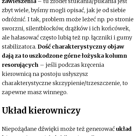
zawieszenia
– tu źródeł stukania/pukania jest
zbyt wiele, byśmy mogli opisać, jak je od siebie
odróżnić. I tak, problem może leżeć np. po stronie
sworzni, silentblocków, drążków i ich końcówek,
ale hałasować często lubią też np. łączniki i gumy
stabilizatora.
Dość charakterystyczny objaw
dają za to uszkodzone górne łożyska kolumn
resorujących
– jeśli podczas kręcenia
kierownicą na postoju usłyszysz
charakterystyczne skrzypienie/trzeszczenie, to
zapewne masz winnego.
Układ kierowniczy
Niepożądane dźwięki może też generować
układ