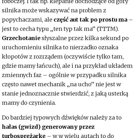
roboczej. I tak np. klepanie dochodzące od góry
silnika może wskazywać na problem z
popychaczami, ale
część aut tak po prostu ma
–
jest to cecha typu „ten typ tak ma” (TTTM).
Grzechotanie
słyszalne przez kilka sekund po
uruchomieniu silnika to nierzadko oznaka
kłopotów z rozrządem (oczywiście tylko tam,
gdzie mamy łańcuch), ale i na przykład układem
zmiennych faz – ogólnie w przypadku silnika
często nawet mechanik „na ucho” nie jest w
stanie jednoznacznie stwierdzić, z jaką usterką
mamy do czynienia.
Do bardziej typowych dźwięków należy za to
hałas (gwizd) generowany przez
turbosprężarkę
– w w wielu autach to do