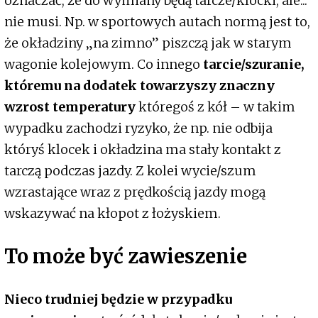
oznaczać, że do wymiany będą tarcze/klocki, ale...
nie musi. Np. w sportowych autach normą jest to,
że okładziny „na zimno” piszczą jak w starym
wagonie kolejowym. Co innego
tarcie/szuranie,
któremu na dodatek towarzyszy znaczny
wzrost temperatury
któregoś z kół – w takim
wypadku zachodzi ryzyko, że np. nie odbija
któryś klocek i okładzina ma stały kontakt z
tarczą podczas jazdy. Z kolei wycie/szum
wzrastające wraz z prędkością jazdy mogą
wskazywać na kłopot z łożyskiem.
To może być zawieszenie
Nieco trudniej będzie w przypadku