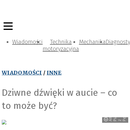
Wiadomości
Technika
Mechanika
Diagnost
motoryzacyjna
WIADOMOŚCI
/
INNE
Dziwne dźwięki w aucie – co
to może być?
o
n
d
r
e
a
i
a
c
q
a
d
i
e
x
e
l
u
s
A
P
z P