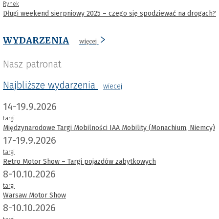
Rynek
Długi weekend sierpniowy 2025 – czego się spodziewać na drogach?
WYDARZENIA
więcej
Nasz patronat
Najbliższe wydarzenia
wiecej
14-19.9.2026
targi
Międzynarodowe Targi Mobilności IAA Mobility (Monachium, Niemcy)
17-19.9.2026
targi
Retro Motor Show – Targi pojazdów zabytkowych
8-10.10.2026
targi
Warsaw Motor Show
8-10.10.2026