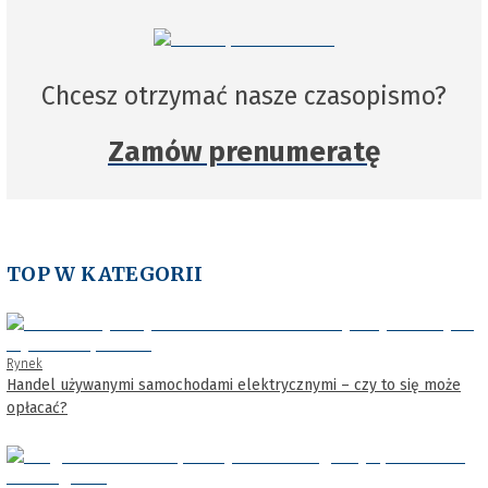
Chcesz otrzymać nasze czasopismo?
Zamów prenumeratę
TOP W KATEGORII
Rynek
Handel używanymi samochodami elektrycznymi – czy to się może
opłacać?