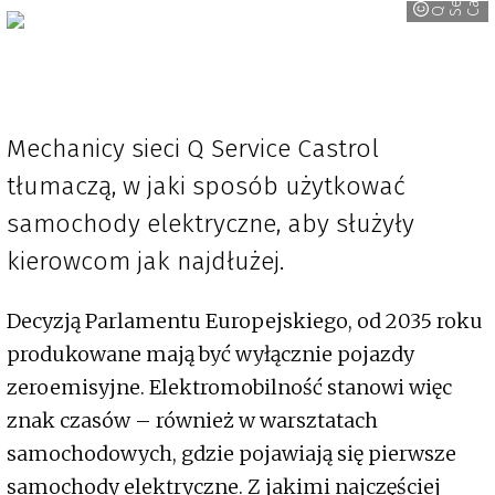
Q S
e
r
v
i
c
C
a
s
t
r
o
Mechanicy sieci Q Service Castrol
tłumaczą, w jaki sposób użytkować
samochody elektryczne, aby służyły
kierowcom jak najdłużej.
Decyzją Parlamentu Europejskiego, od 2035 roku
produkowane mają być wyłącznie pojazdy
zeroemisyjne. Elektromobilność stanowi więc
znak czasów – również w warsztatach
samochodowych, gdzie pojawiają się pierwsze
samochody elektryczne. Z jakimi najczęściej