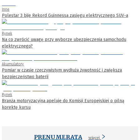
Inne
Polestar 3 bije Rekord Guinnessa zasięgu elektrycznego SUV-a
Rynek
Na co zwrócić uwagę przy wyborze ubezpieczenia samochodu
elektrycznego?
Akumulatory
Pomiar w czasie rzeczywistym wydłuża żywotność i zwiększa
bezpieczeństwo baterii
Rynek
Branża motoryzacyjna apeluje do Komisji Europejskiej o pilną
korektę kursu
PRENUMERATA
więcej