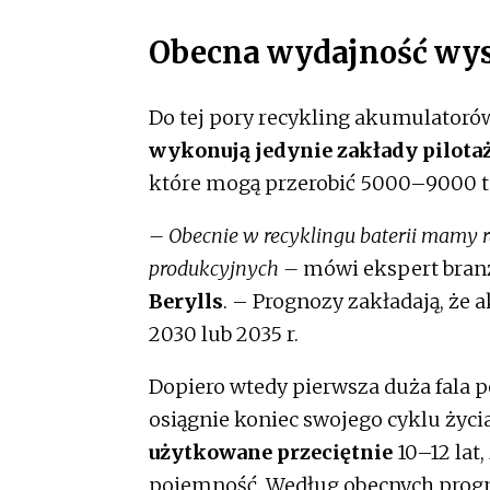
Obecna wydajność wyst
Do tej pory recykling akumulatorów
wykonują jedynie zakłady pilota
które mogą przerobić 5000–9000 t m
– Obecnie w recyklingu baterii mamy r
produkcyjnych –
mówi ekspert bra
Berylls
. – Prognozy zakładają, że 
2030 lub 2035 r.
Dopiero wtedy pierwsza duża fala
osiągnie koniec swojego cyklu życia
użytkowane przeciętnie
10–12 lat
pojemność. Według obecnych prog