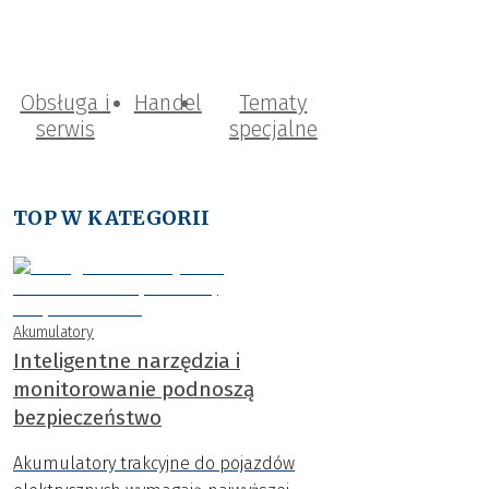
Obsługa i
Handel
Tematy
serwis
specjalne
TOP W KATEGORII
Akumulatory
Inteligentne narzędzia i
monitorowanie podnoszą
bezpieczeństwo
Akumulatory trakcyjne do pojazdów