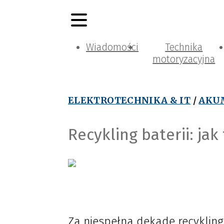
Wiadomości
Technika
motoryzacyjna
ELEKTROTECHNIKA & IT
/
AKU
Recykling baterii: jak 
Za niespełna dekadę recykl