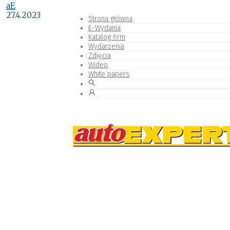
aE
27.4.2023
Strona główna
E-Wydania
Katalog firm
Wydarzenia
Zdjęcia
Wideo
White papers