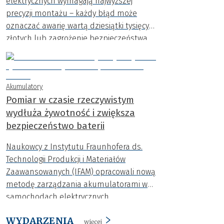
elektrycznych wymagają najwyższej
precyzji montażu – każdy błąd może
oznaczać awarię wartą dziesiątki tysięcy
złotych lub zagrożenie bezpieczeństwa.
Akumulatory
Pomiar w czasie rzeczywistym
wydłuża żywotność i zwiększa
bezpieczeństwo baterii
Naukowcy z Instytutu Fraunhofera ds.
Technologii Produkcji i Materiałów
Zaawansowanych (IFAM) opracowali nową
metodę zarządzania akumulatorami w
samochodach elektrycznych.
Rozwiązanie to zwiększa bezpieczeństwo
WYDARZENIA
baterii trakcyjnych i wydłuża ich
więcej