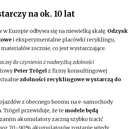
arczy na ok. 10 lat
 w Europie odbywa się na niewielką skalę.
Odzysk
żowe
i eksperymentalne placówki recyklingu,
ateriałów rocznie, co jest wystarczające.
aczej do czynienia z nadwyżką zdolności
nżowy
Peter Trögel
z firmy konsultingowej
aktualne
zdolności recyklingowe wystarczą do
 pojazdów z obecnego boomu na e-samochody
. Trögel przewiduje, że te
modele będą
, zanim akumulatory zaczną szybko tracić
noz 70–90% akumulatorów zostanie wtedy