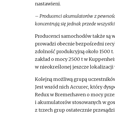
nastawieni.
– Producenci akumulatorów z pewnością 
koncentrują się jednak przede wszystk
Producenci samochodów także są wc
prowadzi obecnie bezpośredni recy
zdolność produkcyjną około 1500 t
zakład o mocy 2500 t w Kuppenhei
w nieokreślonej jeszcze lokalizacji 
Kolejną możliwą grupą uczestnikó
Jest wsród nich Accurec, który dys
Redux w Bremerhaven o mocy przero
i akumulatorów stosowanych w gos
z trzech grup ostatecznie przesądzi