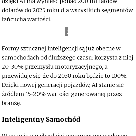
dzięki AI ma wynieść ponad 200 miliardów
dolarów do 2025 roku dla wszystkich segmentów
łańcucha wartości.
T
o
y
o
t
a
N
e
w
s
Formy sztucznej inteligencji są już obecne w
samochodach od dłuższego czasu: korzysta z niej
20-30% przemysłu motoryzacyjnego, a
przewiduje się, że do 2030 roku będzie to 100%.
Dzięki nowej generacji pojazdów, AI stanie się
źródłem 15-20% wartości generowanej przez
branżę.
Inteligentny Samochód
W oparciu o najbardziej renomowane naukowe