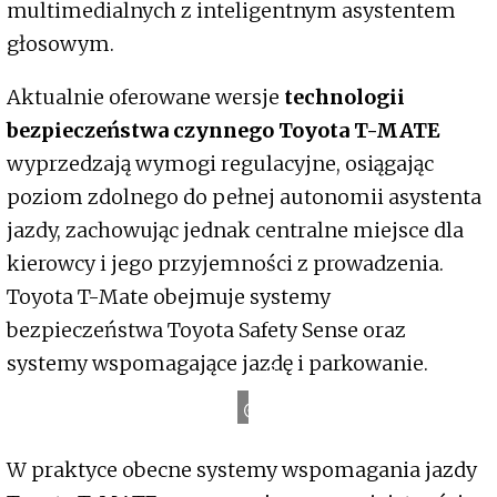
multimedialnych z inteligentnym asystentem
głosowym.
Aktualnie oferowane wersje
technologii
bezpieczeństwa czynnego Toyota T-MATE
wyprzedzają wymogi regulacyjne, osiągając
poziom zdolnego do pełnej autonomii asystenta
jazdy, zachowując jednak centralne miejsce dla
kierowcy i jego przyjemności z prowadzenia.
Toyota T-Mate obejmuje systemy
bezpieczeństwa Toyota Safety Sense oraz
systemy wspomagające jazdę i parkowanie.
T
o
y
o
t
a
N
e
w
s
W praktyce obecne systemy wspomagania jazdy