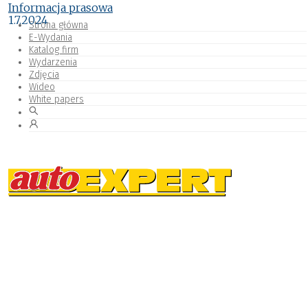
Informacja prasowa
1.7.2024
Strona główna
E-Wydania
Katalog firm
Wydarzenia
Zdjęcia
Wideo
White papers