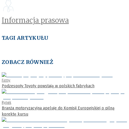
Informacja prasowa
TAGI ARTYKUŁU
ZOBACZ RÓWNIEŻ
Firmy
Podzespoły Toyoty powstają w polskich fabrykach
Rynek
Branża motoryzacyjna apeluje do Komisji Europejskiej o pilną
korektę kursu