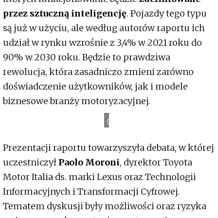
przez sztuczną inteligencję
. Pojazdy tego typu
są już w użyciu, ale według autorów raportu ich
udział w rynku wzrośnie z 3,4% w 2021 roku do
90% w 2030 roku. Będzie to prawdziwa
rewolucja, która zasadniczo zmieni zarówno
doświadczenie użytkowników, jak i modele
biznesowe branży motoryzacyjnej.
T
o
y
o
t
a
N
e
w
s
Prezentacji raportu towarzyszyła debata, w której
uczestniczył
Paolo Moroni
, dyrektor Toyota
Motor Italia ds. marki Lexus oraz Technologii
Informacyjnych i Transformacji Cyfrowej.
Tematem dyskusji były możliwości oraz ryzyka