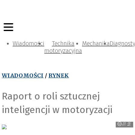
Wiadomości
Technika
Mechanika
Diagnost
motoryzacyjna
WIADOMOŚCI
/
RYNEK
Raport o roli sztucznej
inteligencji w motoryzacji
T
o
y
o
a
N
e
w
t
s