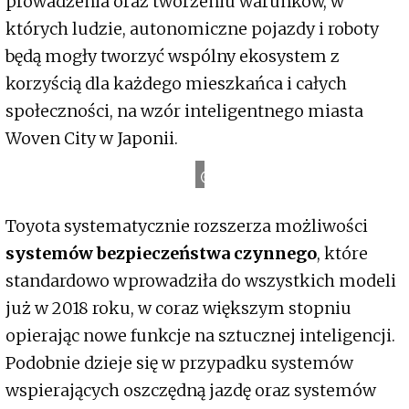
prowadzenia oraz tworzeniu warunków, w
których ludzie, autonomiczne pojazdy i roboty
będą mogły tworzyć wspólny ekosystem z
korzyścią dla każdego mieszkańca i całych
społeczności, na wzór inteligentnego miasta
Woven City w Japonii.
T
o
y
o
t
a
N
e
w
s
Toyota systematycznie rozszerza możliwości
systemów bezpieczeństwa czynnego
, które
standardowo wprowadziła do wszystkich modeli
już w 2018 roku, w coraz większym stopniu
opierając nowe funkcje na sztucznej inteligencji.
Podobnie dzieje się w przypadku systemów
wspierających oszczędną jazdę oraz systemów