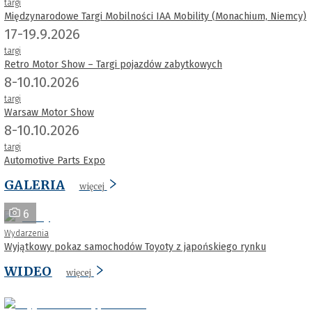
targi
Międzynarodowe Targi Mobilności IAA Mobility (Monachium, Niemcy)
17-19.9.2026
targi
Retro Motor Show – Targi pojazdów zabytkowych
8-10.10.2026
targi
Warsaw Motor Show
8-10.10.2026
targi
Automotive Parts Expo
GALERIA
więcej
6
Wydarzenia
Wyjątkowy pokaz samochodów Toyoty z japońskiego rynku
WIDEO
więcej