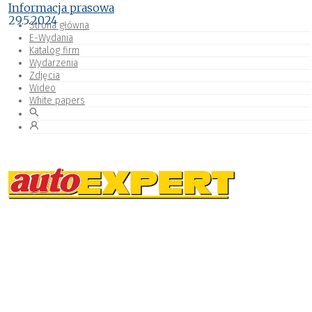
Informacja prasowa
29.5.2024
Strona główna
E-Wydania
Katalog firm
Wydarzenia
Zdjęcia
Wideo
White papers