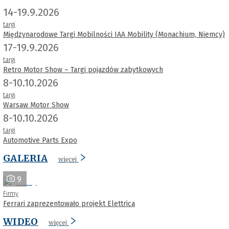
14-19.9.2026
targi
Międzynarodowe Targi Mobilności IAA Mobility (Monachium, Niemcy)
17-19.9.2026
targi
Retro Motor Show – Targi pojazdów zabytkowych
8-10.10.2026
targi
Warsaw Motor Show
8-10.10.2026
targi
Automotive Parts Expo
GALERIA
więcej
9
Firmy
Ferrari zaprezentowało projekt Elettrica
WIDEO
więcej