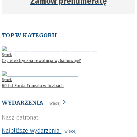
Zamów prenumeratę
TOP W KATEGORII
Rynek
Czy elektryczna rewolucja wyhamowuje?
Rynek
60 lat Forda Transita w liczbach
WYDARZENIA
więcej
Nasz patronat
Najbliższe wydarzenia
wiecej