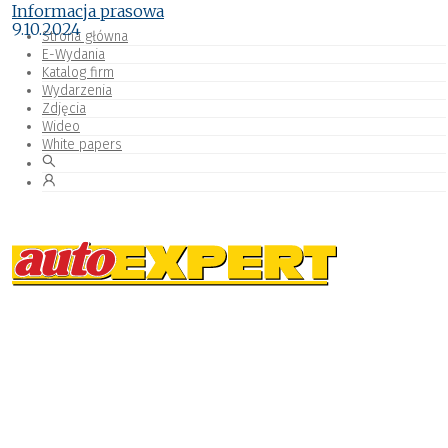
Informacja prasowa
9.10.2024
Strona główna
E-Wydania
Katalog firm
Wydarzenia
Zdjęcia
Wideo
White papers