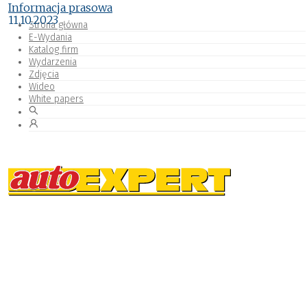
Informacja prasowa
11.10.2023
Strona główna
E-Wydania
Katalog firm
Wydarzenia
Zdjęcia
Wideo
White papers