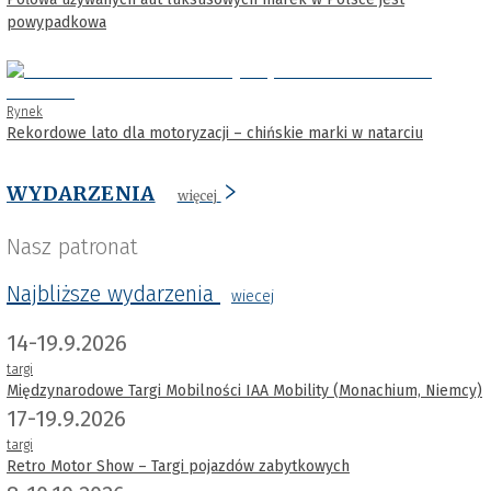
powypadkowa
Rynek
Rekordowe lato dla motoryzacji – chińskie marki w natarciu
WYDARZENIA
więcej
Nasz patronat
Najbliższe wydarzenia
wiecej
14-19.9.2026
targi
Międzynarodowe Targi Mobilności IAA Mobility (Monachium, Niemcy)
17-19.9.2026
targi
Retro Motor Show – Targi pojazdów zabytkowych