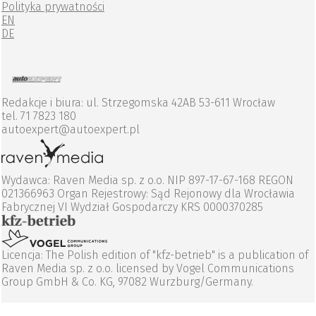
Polityka prywatności
EN
DE
Redakcje i biura: ul. Strzegomska 42AB 53-611 Wrocław
tel. 71 7823 180
autoexpert@autoexpert.pl
Wydawca: Raven Media sp. z o.o. NIP 897-17-67-168 REGON
021366963 Organ Rejestrowy: Sąd Rejonowy dla Wrocławia
Fabrycznej VI Wydział Gospodarczy KRS 0000370285
Licencja: The Polish edition of "kfz-betrieb" is a publication of
Raven Media sp. z o.o. licensed by Vogel Communications
Group GmbH & Co. KG, 97082 Wurzburg/Germany.