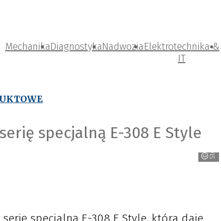
Mechanika
Diagnostyka
Nadwozia
Elektrotechnika &
IT
DUKTOWE
rię specjalną E-308 E Style
Stellantis
rię specjalną E-308 E Style, która daje