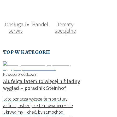
Obsługa i
Handel
Tematy
serwis
specjalne
TOP W KATEGORII
Nowości produktowe
Alufelga latem to więcej niż ładny
wygląd – poradnik Steinhof
Lato oznacza wyższe temperatury
asfaltu, ostrzejsze hamowania i – nie
ukrywajmy – chęć, by samochód