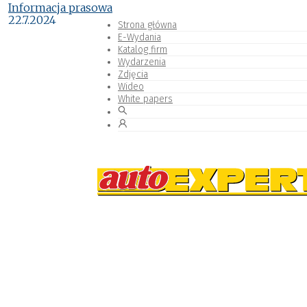
Informacja prasowa
22.7.2024
Strona główna
E-Wydania
Katalog firm
Wydarzenia
Zdjęcia
Wideo
White papers