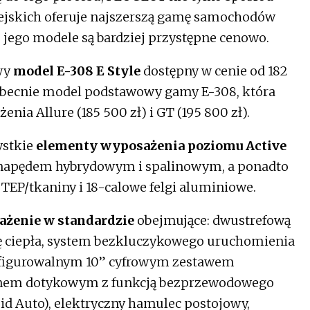
jskich oferuje najszerszą gamę samochodów
e jego modele są bardziej przystępne cenowo.
wy
model E-308 E Style
dostępny w cenie od 182
i obecnie model podstawowy gamy E-308, która
ia Allure (185 500 zł) i GT (195 800 zł).
ystkie
elementy wyposażenia poziomu Active
 napędem hybrydowym i spalinowym, a ponadto
j TEP/tkaniny i 18-calowe felgi aluminiowe.
ażenie w standardzie
obejmujące: dwustrefową
 ciepła, system bezkluczykowego uruchomienia
nfigurowalnym 10” cyfrowym zestawem
anem dotykowym z funkcją bezprzewodowego
id Auto), elektryczny hamulec postojowy,