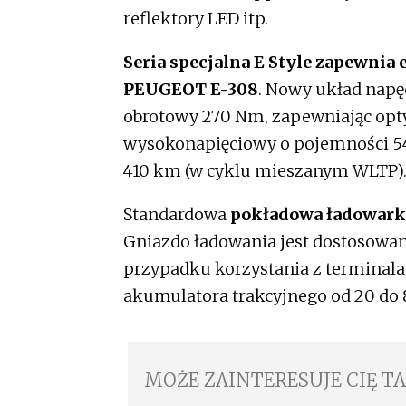
reflektory LED itp.
Seria specjalna E Style zapewni
PEUGEOT E-308
. Nowy układ nap
obrotowy 270 Nm, zapewniając op
wysokonapięciowy o pojemności 54
410 km (w cyklu mieszanym WLTP)
Standardowa
pokładowa ładowarka
Gniazdo ładowania jest dostosowan
przypadku korzystania z terminal
akumulatora trakcyjnego od 20 do
MOŻE ZAINTERESUJE CIĘ T