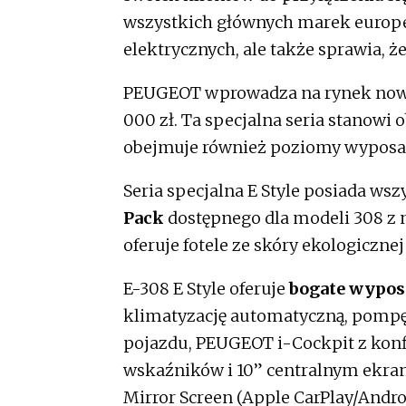
wszystkich głównych marek europe
elektrycznych, ale także sprawia, ż
PEUGEOT wprowadza na rynek no
000 zł. Ta specjalna seria stanow
obejmuje również poziomy wyposażen
Seria specjalna E Style posiada wsz
Pack
dostępnego dla modeli 308 z
oferuje fotele ze skóry ekologiczne
E-308 E Style oferuje
bogate wypos
klimatyzację automatyczną, pompę
pojazdu, PEUGEOT i-Cockpit z ko
wskaźników i 10” centralnym ekr
Mirror Screen (Apple CarPlay/Andro