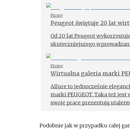
Firmy
Peugeot świętuje 20 lat wir
Od 20 lat Peugeot wykorzystuje
skuteczniejszego wprowadzani
Firmy
Wirtualna galeria marki P
Allure to jednocześnie eleganc
marki PEUGEOT. Taka też jest 
swoje prace prezentują utalent
Tomek Mąkolski oraz Pola Sob
Podobnie jak w przypadku całej 