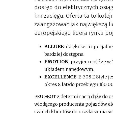
dostęp do elektrycznych osią
km zasięgu. Oferta ta to kole
zaangażować jak największą li
europejskiego lidera rynku po
ALLURE
: dzięki serii specjaln
bardziej dostępna.
EMOTION
: przyjemność ze w
układem napędowym.
EXCELLENCE
: E-308 E Style 
okres 8 lat/do przebiegu 160 0
PEUGEOT z determinacją dąży do osi
wiodącego producenta pojazdów el
swoich klientów do przyłączenia si