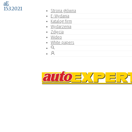
aE
15.3.2021
Strona główna
E-Wydania
Katalog firm
Wydarzenia
Zdjęcia
Wideo
White papers