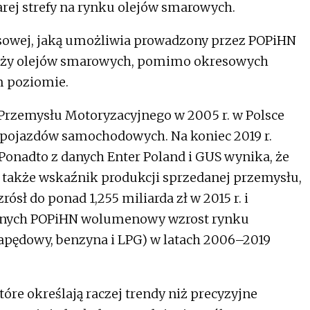
arej strefy na rynku olejów smarowych.
owej, jaką umożliwia prowadzony przez POPiHN
aży olejów smarowych, pomimo okresowych
ym poziomie.
Przemysłu Motoryzacyjnego w 2005 r. w Polsce
a pojazdów samochodowych. Na koniec 2019 r.
 Ponadto z danych Enter Poland i GUS wynika, że
także wskaźnik produkcji sprzedanej przemysłu,
rósł do ponad 1,255 miliarda zł w 2015 r. i
g danych POPiHN wolumenowy wzrost rynku
napędowy, benzyna i LPG) w latach 2006–2019
tóre określają raczej trendy niż precyzyjne