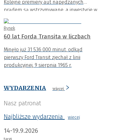
Kolejne premiery aut napędzanych
prądem są wstrzymywane, a inwestycje w
nowe platformy ograniczane. Coraz
wyraźniej widać, że dynamiczny rozwój
Rynek
samochodów EV napotyka na poważne
60 lat Forda Transita w liczbach
bariery.
Minęło już 31 536 000 minut, odkąd
pierwszy Ford Transit zjechał z linii
produkcyjnej, 9 sierpnia 1965 r.
WYDARZENIA
więcej
Nasz patronat
Najbliższe wydarzenia
wiecej
14-19.9.2026
targi