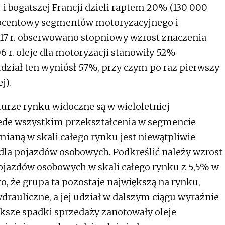
 i bogatszej Francji dzieli raptem 20% (130 000
 procentowy segmentów motoryzacyjnego i
017 r. obserwowano stopniowy wzrost znaczenia
r. oleje dla motoryzacji stanowiły 52%
 udział ten wyniósł 57%, przy czym po raz pierwszy
j).
urze rynku widoczne są w wieloletniej
ede wszystkim przekształcenia w segmencie
ianą w skali całego rynku jest niewątpliwie
 dla pojazdów osobowych. Podkreślić należy wzrost
pojazdów osobowych w skali całego rynku z 5,5% w
 to, że grupa ta pozostaje największą na rynku,
rauliczne, a jej udział w dalszym ciągu wyraźnie
ksze spadki sprzedaży zanotowały oleje