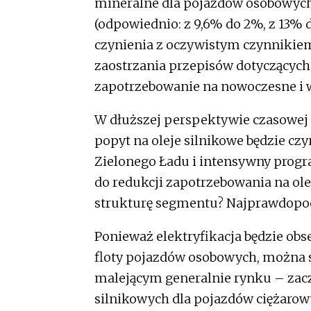
mineralne dla pojazdów osobowych 
(odpowiednio: z 9,6% do 2%, z 13% d
czynienia z oczywistym czynnikiem
zaostrzania przepisów dotyczących e
zapotrzebowanie na nowoczesne i 
W dłuższej perspektywie czasow
popyt na oleje silnikowe będzie cz
Zielonego Ładu i intensywny progr
do redukcji zapotrzebowania na ole
strukturę segmentu? Najprawdopod
Ponieważ elektryfikacja będzie ob
floty pojazdów osobowych, można si
malejącym generalnie rynku – zac
silnikowych dla pojazdów ciężarow