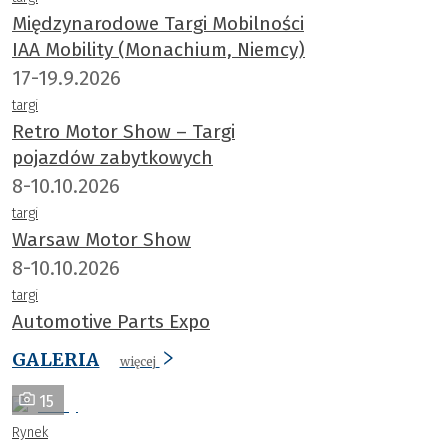
Międzynarodowe Targi Mobilności
IAA Mobility (Monachium, Niemcy)
17-19.9.2026
targi
Retro Motor Show – Targi
pojazdów zabytkowych
8-10.10.2026
targi
Warsaw Motor Show
8-10.10.2026
targi
Automotive Parts Expo
GALERIA
więcej
15
Rynek