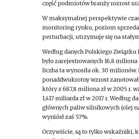
część podmiotów branży rozrost sz
W maksymalnej perspektywie czas
monitoring rynku, poziom sprzed
perturbacji, utrzymuje się na stał
Według danych Polskiego Związku 
było zarejestrowanych 16,8 milion
liczba ta wynosiła ok. 30 milionów.
ponaddwukrotny wzrost zanotował 
który z 687,8 miliona zł w 2005 r. wz
1,417 miliarda zł w 2017 r. Wedłu
głównych paliw silnikowych (olej 
wyniósł zaś 57%.
Oczywiście, są to tylko wskaźniki, k