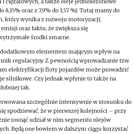
i ciężarowych, a także oleje jednosezonowe
o 8,15% oraz z 7,9% do 1,57 %). Tutaj mamy do
, który wynika z rozwoju motoryzacji,
misji oraz faktu, że zwiększa się
wytrzymałe środki smarne.
ej dodatkowym elementem mającym wpływ na
ynnik regulacyjny. Z pewnością wprowadzanie tzw.
am elektryfikacji floty pojazdów może prowadzić
je silnikowe. Czy jednak wpłynie to także na
obniej tak.
serwowana szczególnie intensywnie w stosunku do
ę spodziewać, że w pierwszej kolejności – przy
znie rosnąć udział w nim segmentu olejów
ych. Będą one bowiem w dalszym ciągu korzystać