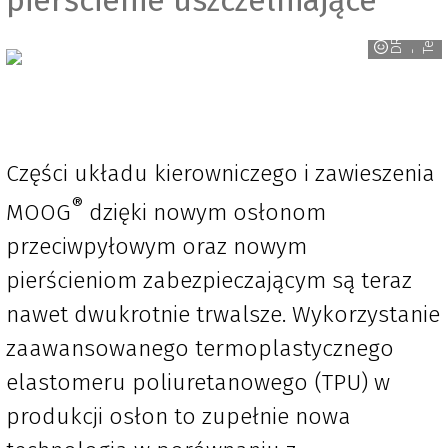
o
D
R
i
V
e
n
n
e
c
- T
Części układu kierowniczego i zawieszenia
®
MOOG
dzięki nowym osłonom
przeciwpyłowym oraz nowym
pierścieniom zabezpieczającym są teraz
nawet dwukrotnie trwalsze. Wykorzystanie
zaawansowanego termoplastycznego
elastomeru poliuretanowego (TPU) w
produkcji osłon to zupełnie nowa