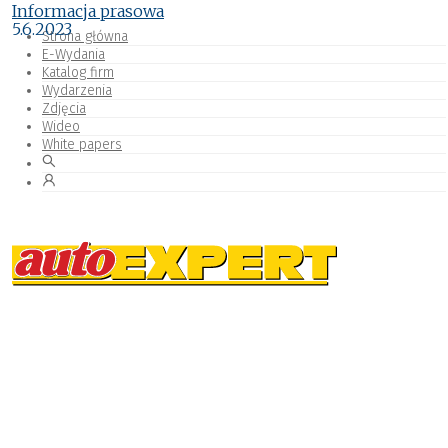
Informacja prasowa
5.6.2023
Strona główna
E-Wydania
Katalog firm
Wydarzenia
Zdjęcia
Wideo
White papers