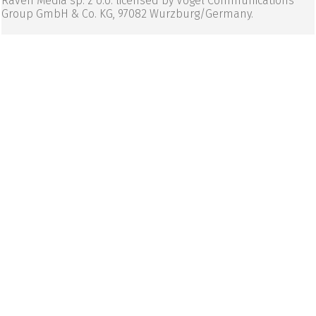
Raven Media sp. z o.o. licensed by Vogel Communications
Group GmbH & Co. KG, 97082 Wurzburg/Germany.