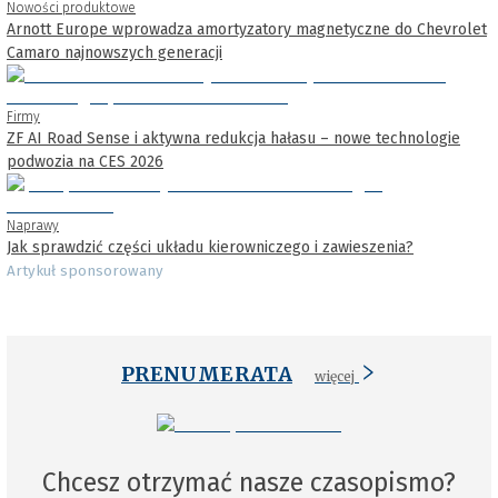
Nowości produktowe
Arnott Europe wprowadza amortyzatory magnetyczne do Chevrolet
Camaro najnowszych generacji
Firmy
ZF AI Road Sense i aktywna redukcja hałasu – nowe technologie
podwozia na CES 2026
Naprawy
Jak sprawdzić części układu kierowniczego i zawieszenia?
Artykuł sponsorowany
PRENUMERATA
więcej
Chcesz otrzymać nasze czasopismo?