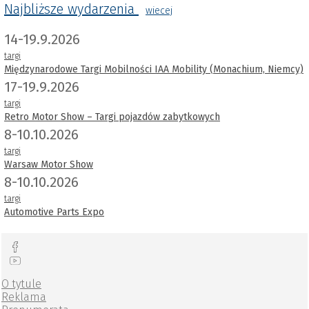
Najbliższe wydarzenia
wiecej
14-19.9.2026
targi
Międzynarodowe Targi Mobilności IAA Mobility (Monachium, Niemcy)
17-19.9.2026
targi
Retro Motor Show – Targi pojazdów zabytkowych
8-10.10.2026
targi
Warsaw Motor Show
8-10.10.2026
targi
Automotive Parts Expo
O tytule
Reklama