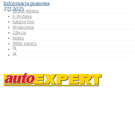
Informacja prasowa
27.1.2025
Strona główna
E-Wydania
Katalog firm
Wydarzenia
Zdjęcia
Wideo
White papers