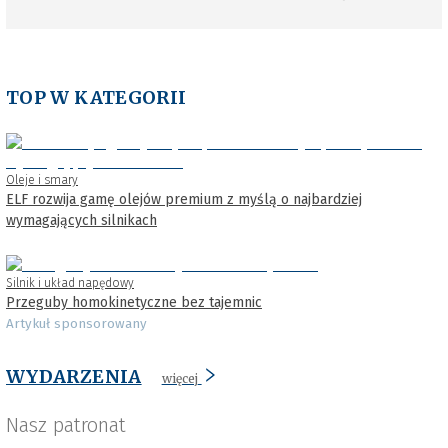
TOP W KATEGORII
Oleje i smary
ELF rozwija gamę olejów premium z myślą o najbardziej
wymagających silnikach
Silnik i układ napędowy
Przeguby homokinetyczne bez tajemnic
Artykuł sponsorowany
WYDARZENIA
więcej
Nasz patronat