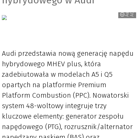
A
d
i
A
u
G
Audi przedstawia nową generację napędu
hybrydowego MHEV plus, która
zadebiutowała w modelach A5 i Q5
opartych na platformie Premium
Platform Combustion (PPC). Nowatorski
system 48-woltowy integruje trzy
kluczowe elementy: generator zespołu
napędowego (PTG), rozrusznik/alternator
napędzany paskiem (BAS) oraz