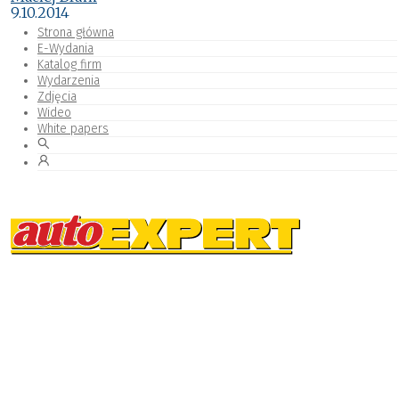
9.10.2014
Strona główna
E-Wydania
Katalog firm
Wydarzenia
Zdjęcia
Wideo
White papers