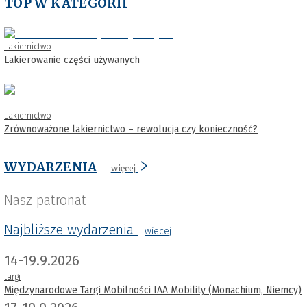
TOP W KATEGORII
Lakiernictwo
Lakierowanie części używanych
Lakiernictwo
Zrównoważone lakiernictwo – rewolucja czy konieczność?
WYDARZENIA
więcej
Nasz patronat
Najbliższe wydarzenia
wiecej
14-19.9.2026
targi
Międzynarodowe Targi Mobilności IAA Mobility (Monachium, Niemcy)