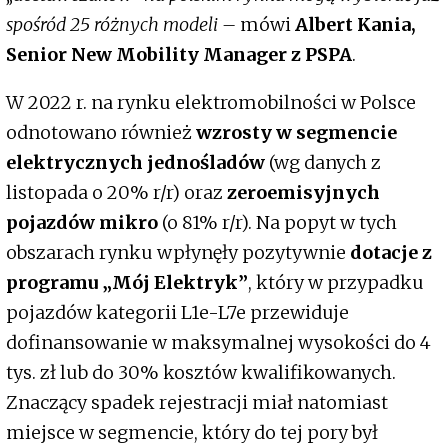
spośród 25 różnych modeli –
mówi
Albert Kania,
Senior New Mobility Manager z PSPA
.
W 2022 r. na rynku elektromobilności w Polsce
odnotowano również
wzrosty w segmencie
elektrycznych jednośladów
(wg danych z
listopada o 20% r/r) oraz
zeroemisyjnych
pojazdów mikro
(o 81% r/r). Na popyt w tych
obszarach rynku wpłynęły pozytywnie
dotacje z
programu „Mój Elektryk”
, który w przypadku
pojazdów kategorii L1e-L7e przewiduje
dofinansowanie w maksymalnej wysokości do 4
tys. zł lub do 30% kosztów kwalifikowanych.
Znaczący spadek rejestracji miał natomiast
miejsce w segmencie, który do tej pory był