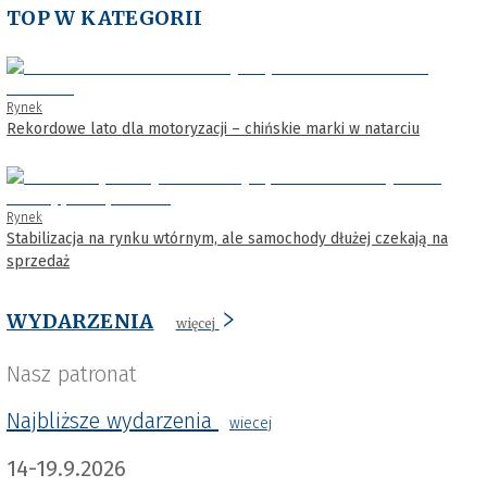
TOP W KATEGORII
Rynek
Rekordowe lato dla motoryzacji – chińskie marki w natarciu
Rynek
Stabilizacja na rynku wtórnym, ale samochody dłużej czekają na
sprzedaż
WYDARZENIA
więcej
Nasz patronat
Najbliższe wydarzenia
wiecej
14-19.9.2026