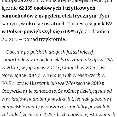
listopada 2022 r. w Polsce było zarejestrowanych
łącznie
62 135 osobowych i użytkowych
samochodów z napędem elektrycznym
. Tym
samym, w okresie ostatnich 11 miesięcy
park EV
w Polsce powiększył się o 69% r/r
, a od końca
2020 r. – ponad trzykrotnie.
– Obecnie po polskich drogach jeździ więcej
samochodów z napędem elektrycznym niż np. w USA
w 2011 r., w Japonii w 2012 r., Chinach w 2013 r., w
Norwegii w 2014 r., we Francji lub w Niemczech w
2015 r., czy w Hiszpanii lub we Włoszech w 2019 r.
Oczywiście nie oznacza to, że różnicę dzielącą nas od
ww. krajów nadrobimy w kilka lat, jednak globalne i
europejskie trendy w obszarze e-mobility pozwalają
zakładać, że już do 2025 r. liczba nowo rejestrowanych