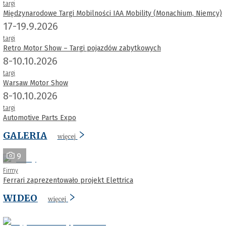
targi
Międzynarodowe Targi Mobilności IAA Mobility (Monachium, Niemcy)
17-19.9.2026
targi
Retro Motor Show – Targi pojazdów zabytkowych
8-10.10.2026
targi
Warsaw Motor Show
8-10.10.2026
targi
Automotive Parts Expo
GALERIA
więcej
9
Firmy
Ferrari zaprezentowało projekt Elettrica
WIDEO
więcej