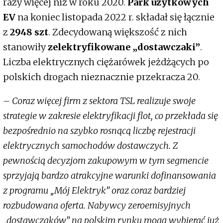
razy więcej niż w roku 2020.
Park użytkowych
EV
na koniec listopada 2022 r. składał się łącznie
z
2948 szt
. Zdecydowaną większość z nich
stanowiły
zelektryfikowane „dostawczaki”
.
Liczba elektrycznych ciężarówek jeżdżących po
polskich drogach nieznacznie przekracza 20.
– Coraz więcej firm z sektora TSL realizuje swoje
strategie w zakresie elektryfikacji flot, co przekłada się
bezpośrednio na szybko rosnącą liczbę rejestracji
elektrycznych samochodów dostawczych. Z
pewnością decyzjom zakupowym w tym segmencie
sprzyjają bardzo atrakcyjne warunki dofinansowania
z programu „Mój Elektryk” oraz coraz bardziej
rozbudowana oferta. Nabywcy zeroemisyjnych
„dostawczaków” na polskim rynku mogą wybierać już