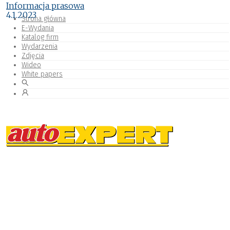
Informacja prasowa
4.1.2023
Strona główna
E-Wydania
Katalog firm
Wydarzenia
Zdjęcia
Wideo
White papers