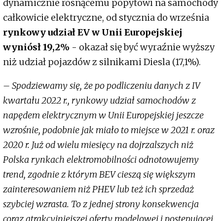
dynamicznie rosnącemu popytowi na samochody
całkowicie elektryczne, od stycznia do września
rynkowy udział EV w Unii Europejskiej
wyniósł 19,2%
- okazał się być wyraźnie wyższy
niż udział pojazdów z silnikami Diesla (17,1%).
– Spodziewamy się, że po podliczeniu danych z IV
kwartału 2022 r., rynkowy udział samochodów z
napędem elektrycznym w Unii Europejskiej jeszcze
wzrośnie, podobnie jak miało to miejsce w 2021 r. oraz
2020 r. Już od wielu miesięcy na dojrzalszych niż
Polska rynkach elektromobilności odnotowujemy
trend, zgodnie z którym BEV cieszą się większym
zainteresowaniem niż PHEV lub też ich sprzedaż
szybciej wzrasta. To z jednej strony konsekwencja
coraz atrakcyjniejszej oferty modelowej i postępującej