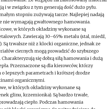
ą i w związku z tym generują dość dużo pyłu.
 małym stopniu zużywają tarcze. Najlepiej nadają
tóre nie wymagają gwałtownego hamowania.
cowe, w których okładziny wykonane są
talowych. Zawierają 30–65% metalu (stal, miedź,
 Są trwalsze niż z klocki organiczne, jednak ze
riałów ciernych mogą prowadzić do szybszego
 Charakteryzują się dobrą siłą hamowania i dużą
epła. Przeznaczone są dla kierowców, którzy
o lepszych parametrach i krótszej drodze
zinami organicznymi.
we, w których okładziny wykonane są
nek glinu, krzemionka). Są bardzo trwałe,
dprowadzają ciepło. Podczas hamowania