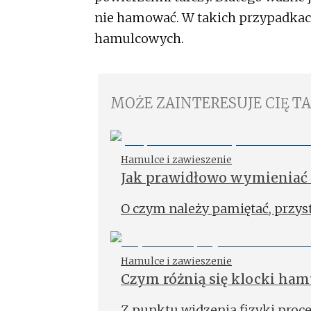
nie hamować. W takich przypadkac
hamulcowych.
MOŻE ZAINTERESUJE CIĘ T
Hamulce i zawieszenie
Jak prawidłowo wymieniać
O czym należy pamiętać, przy
Hamulce i zawieszenie
Czym różnią się klocki ha
Z punktu widzenia fizyki proc