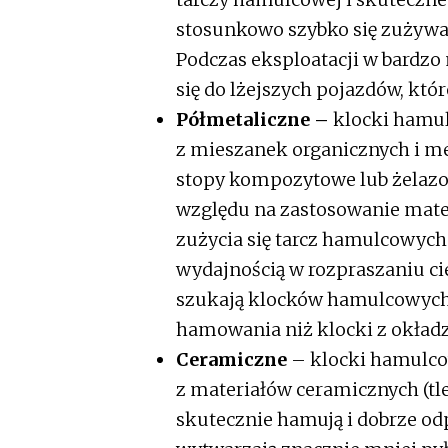
stosunkowo szybko się zużywaj
Podczas eksploatacji w bardzo
się do lżejszych pojazdów, k
Półmetaliczne –
klocki hamul
z mieszanek organicznych i me
stopy kompozytowe lub żelazo).
względu na zastosowanie mate
zużycia się tarcz hamulcowych.
wydajnością w rozpraszaniu ci
szukają klocków hamulcowych 
hamowania niż klocki z okład
Ceramiczne
– klocki hamulco
z materiałów ceramicznych (tle
skutecznie hamują i dobrze o