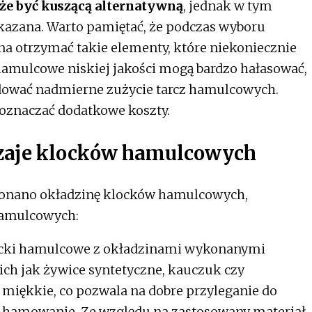
e być kuszącą alternatywną
, jednak w tym
kazana. Warto pamiętać, że podczas wyboru
a otrzymać takie elementy, które niekoniecznie
 hamulcowe niskiej jakości mogą bardzo hałasować,
odować nadmierne zużycie tarcz hamulcowych.
 oznaczać dodatkowe koszty.
dzaje klocków hamulcowych
ykonano okładzinę klocków hamulcowych,
amulcowych:
cki hamulcowe z okładzinami wykonanymi
ich jak żywice syntetyczne, kauczuk czy
 miękkie, co pozwala na dobre przyleganie do
e hamowanie. Ze względu na zastosowany materiał