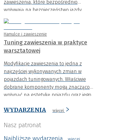
zawieszenia, które bezpośrednio
wpływają na bezpieczeństwo jazdy.
Hamulce i zawieszenie
Tuning zawieszenia w praktyce
warsztatowej
Modyfikacje zawieszenia to jedna z
najczęściej wykonywanych zmian w
pojazdach tuningowanych. Właściwie
dobrane komponenty mogą znacząco
wpłynąć na estetykę pojazdu oraz jego
zachowanie na drodze. Wystarczy jednak
WYDARZENIA
jeden błąd montażowy, aby efekt był
więcej
przeciwny do zamierzonego.
Nasz patronat
Najbliższe wydarzenia
wiecej