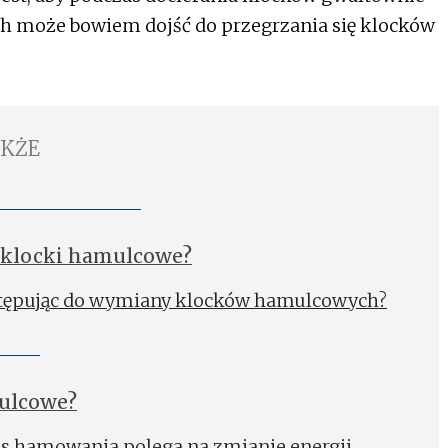
h może bowiem dojść do przegrzania się klocków
AKŻE
 klocki hamulcowe?
stępując do wymiany klocków hamulcowych?
mulcowe?
es hamowania polega na zmianie energii