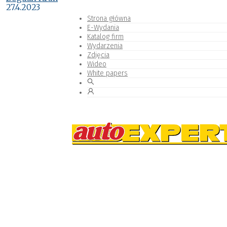
27.4.2023
Strona główna
E-Wydania
Katalog firm
Wydarzenia
Zdjęcia
Wideo
White papers