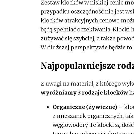
Zestaw klocków w niskiej cenie
moż
przypadku oszczędność nie jest ws
klocków atrakcyjnych cenowo możn
będą spełniać oczekiwania. Klocki
zużywać się szybciej, a także pow
W dłuższej perspektywie będzie to
Najpopularniejsze ro
Z uwagi na materiał, z którego w
wyróżniamy 3 rodzaje klocków
h
Organiczne (żywiczne)
– klo
z mieszanek organicznych, tak
węglowodory. Te klocki są dość
tarczy hamulcowej i skuteczn