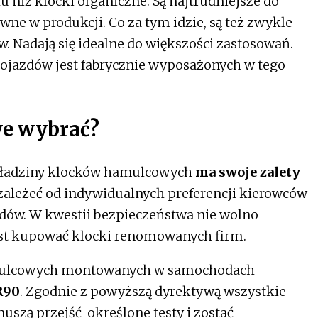
 niż klocki organiczne. Są najtrudniejsze do
wne w produkcji. Co za tym idzie, są też zwykle
. Nadają się idealne do większości zastosowań.
ojazdów jest fabrycznie wyposażonych w tego
we wybrać?
kładziny klocków hamulcowych
ma swoje zalety
zależeć od indywidualnych preferencji kierowców
dów. W kwestii bezpieczeństwa nie wolno
jest kupować klocki renomowanych firm.
amulcowych montowanych w samochodach
R90
. Zgodnie z powyższą dyrektywą wszystkie
szą przejść określone testy i zostać