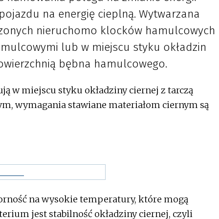
 pojazdu na energię cieplną. Wytwarzana
adzonych nieruchomo klocków hamulcowych
hamulcowymi lub w miejscu styku okładzin
owierzchnią bębna hamulcowego.
ą w miejscu styku okładziny ciernej z tarczą
m, wymagania stawiane materiałom ciernym są
orność na wysokie temperatury, które mogą
rium jest stabilność okładziny ciernej, czyli