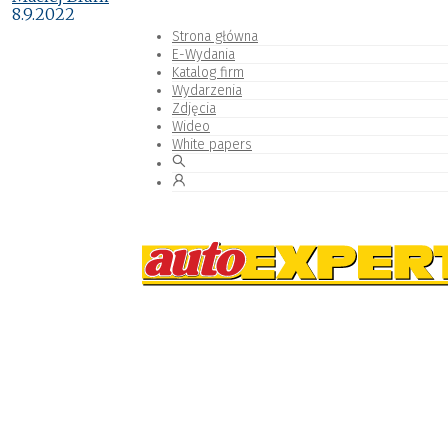
8.9.2022
Strona główna
E-Wydania
Katalog firm
Wydarzenia
Zdjęcia
Wideo
White papers