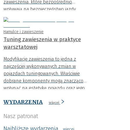
zawieszenia, które bezpośrednio
wpływają na bezpieczeństwo jazdy.
Hamulce i zawieszenie
Tuning zawieszenia w praktyce
warsztatowej
Modyfikacje zawieszenia to jedna z
najczęściej wykonywanych zmian w
pojazdach tuningowanych. Właściwie
dobrane komponenty mogą znacząco
wpłynąć na estetykę pojazdu oraz jego
zachowanie na drodze. Wystarczy jednak
WYDARZENIA
jeden błąd montażowy, aby efekt był
więcej
przeciwny do zamierzonego.
Nasz patronat
Najbliższe wydarzenia
wiecej