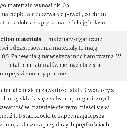
go materiału wynosi ok. 0,4.
na ciepło, ale zużywa się powoli, co chroni
 tarcia dobrze wpływa na redukcję hałasu.
iction materials
– materiały organiczne
ości od zastosowania materiały te mają
 a 0,5. Zapewniają największą moc hamowania. W
-metallic i materiałów ciernych bez stali
europejskie normy prawne.
teriał o niskiej zawartości stali. Stworzony z
lcowy składa się z substancji organicznych
awartość w materiale ciernym mieści się w
iedź lub stal. Klocki te zapewniają lepszą
aniu, zwłaszcza przy dużych prędkościach.