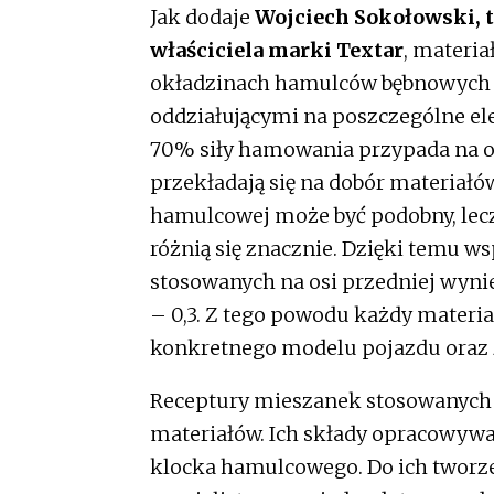
Jak dodaje
Wojciech Sokołowski, 
właściciela marki Textar
, materi
okładzinach hamulców bębnowych ró
oddziałującymi na poszczególne el
70% siły hamowania przypada na oś 
przekładają się na dobór materiałó
hamulcowej może być podobny, lecz 
różnią się znacznie. Dzięki temu 
stosowanych na osi przedniej wynie
– 0,3. Z tego powodu każdy materi
konkretnego modelu pojazdu oraz 
Receptury mieszanek stosowanych w
materiałów. Ich składy opracowywa
klocka hamulcowego. Do ich tworze