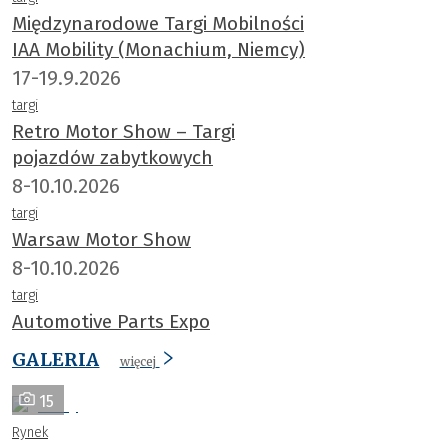
Międzynarodowe Targi Mobilności
IAA Mobility (Monachium, Niemcy)
17-19.9.2026
targi
Retro Motor Show – Targi
pojazdów zabytkowych
8-10.10.2026
targi
Warsaw Motor Show
8-10.10.2026
targi
Automotive Parts Expo
GALERIA
więcej
15
Rynek