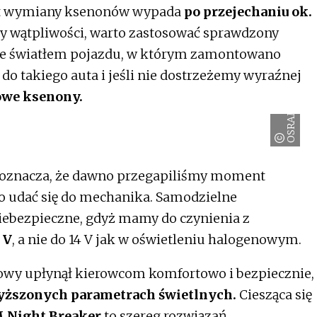
nt wymiany ksenonów wypada
po przejechaniu ok.
amy wątpliwości, warto zastosować sprawdzony
ze światłem pojazdu, w którym zamontowano
do takiego auta i jeśli nie dostrzeżemy wyraźnej
we ksenony.
OSRAM
p oznacza, że dawno przegapiliśmy moment
 udać się do mechanika. Samodzielne
iebezpieczne, gdyż mamy do czynienia z
 V
, a nie do 14 V jak w oświetleniu halogenowym.
owy upłynął kierowcom komfortowo i bezpiecznie,
wyższonych parametrach świetlnych.
Ciesząca się
Night Breaker
to szereg rozwiązań,