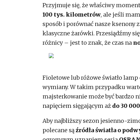
Przyjmuje się, że właściwy mome
100 tys. kilometrów
, ale jeśli m
sposób i porównać nasze ksenony 
klasyczne żarówki. Przesiądźmy się 
różnicy – jest to znak, że czas na
no
Fioletowe lub różowe światło lam
wymiany. W takim przypadku warto
majsterkowanie może być bardzo n
napięciem sięgającym aż
do 30 000
Aby najbliższy sezon jesienno-zim
polecane są
źródła światła o pod
ogromnym uznaniem seria
OSRAM 