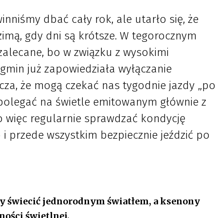
niśmy dbać cały rok, ale utarło się, że
i zimą, gdy dni są krótsze. W tegorocznym
 zalecane, bo w związku z wysokimi
gmin już zapowiedziała wyłączanie
acza, że mogą czekać nas tygodnie jazdy „po
polegać na świetle emitowanym głównie z
o więc regularnie sprawdzać kondycję
 i przede wszystkim bezpiecznie jeździć po
 świecić jednorodnym światłem, a ksenony
ości świetlnej,