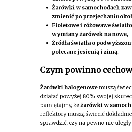
Żarówki w samochodach zaws
zmienić po przejechaniu okoł
Fioletowe i różowawe światło
wymiany żarówek na nowe,
Źródła światła o podwyższon
polecane jesienią i zimą.
Czym powinno cechowa
Żarówki halogenowe
muszą świec
działać powyżej 80% swojej skutecz
pamiętajmy, że
żarówki w samoch
reflektory muszą świecić dokładn
sprawdzić, czy na pewno nie uległy