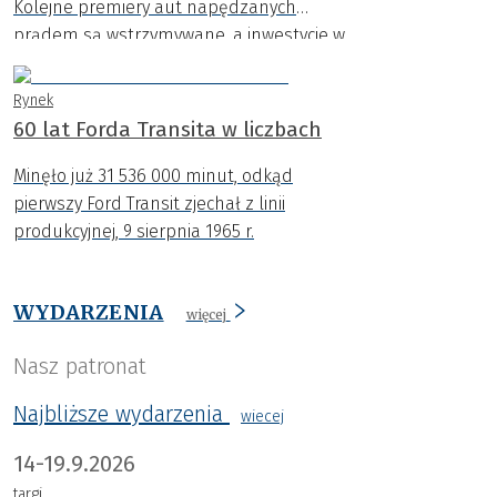
Kolejne premiery aut napędzanych
prądem są wstrzymywane, a inwestycje w
nowe platformy ograniczane. Coraz
wyraźniej widać, że dynamiczny rozwój
Rynek
samochodów EV napotyka na poważne
60 lat Forda Transita w liczbach
bariery.
Minęło już 31 536 000 minut, odkąd
pierwszy Ford Transit zjechał z linii
produkcyjnej, 9 sierpnia 1965 r.
WYDARZENIA
więcej
Nasz patronat
Najbliższe wydarzenia
wiecej
14-19.9.2026
targi