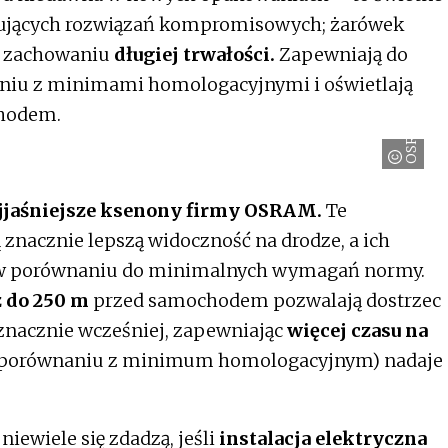
kujących rozwiązań kompromisowych; żarówek
zy zachowaniu
długiej trwałości.
Zapewniają do
aniu z minimami homologacyjnymi i oświetlają
chodem.
OSRAM
ajjaśniejsze ksenony firmy OSRAM.
Te
znacznie lepszą widoczność na drodze, a ich
ze w porównaniu do minimalnych wymagań normy.
ż do 250 m
przed samochodem pozwalają dostrzec
 znacznie wcześniej, zapewniając
więcej czasu na
(w porównaniu z minimum homologacyjnym) nadaje
iewiele się zdadzą, jeśli
instalacja elektryczna