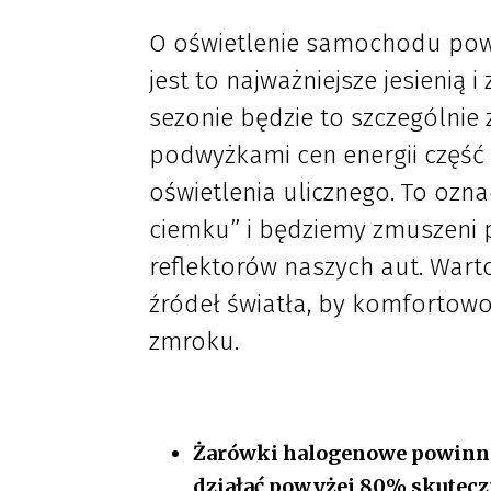
O oświetlenie samochodu powin
jest to najważniejsze jesienią 
sezonie będzie to szczególnie
podwyżkami cen energii część 
oświetlenia ulicznego. To ozn
ciemku” i będziemy zmuszeni 
reflektorów naszych aut. Wart
źródeł światła, by komfortowo
zmroku.
Żarówki halogenowe powinny
działać powyżej 80% skuteczn