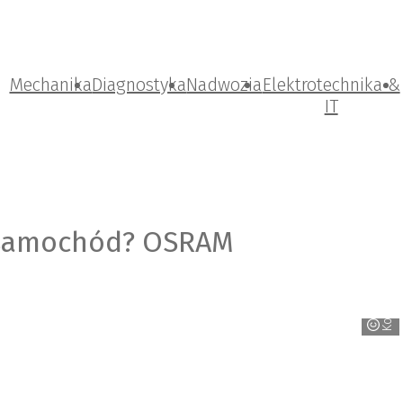
Mechanika
Diagnostyka
Nadwozia
Elektrotechnika &
IT
ć samochód? OSRAM
Komunikado