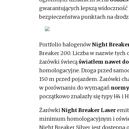
gwarantujących lepszą widoczność i
bezpieczeństwa punktach na drodz
Portfolio halogenów
Night Breake
Breaker 200. Liczba w nazwie tych 
żarówki świecą
światłem nawet do
homologacyjne. Droga przed samoch
150 m przed pojazdem. Żarówki cha
w porównaniu do wymagań
normy 
początkowo znalazły się typy H4 i H
Żarówki
Night Breaker Laser
emit
minimum homologacyjnym i oświetl
Night Breaker Silver jest dostępn