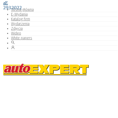
aE
29.3.2022
Strona główna
E-Wydania
Katalog firm
Wydarzenia
Zdjęcia
Wideo
White papers