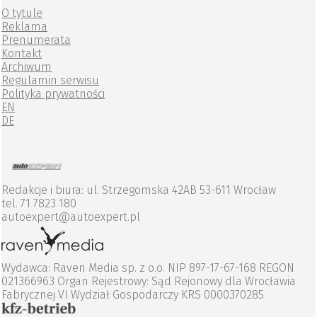
O tytule
Reklama
Prenumerata
Kontakt
Archiwum
Regulamin serwisu
Polityka prywatności
EN
DE
Redakcje i biura: ul. Strzegomska 42AB 53-611 Wrocław
tel. 71 7823 180
autoexpert@autoexpert.pl
Wydawca: Raven Media sp. z o.o. NIP 897-17-67-168 REGON
021366963 Organ Rejestrowy: Sąd Rejonowy dla Wrocławia
Fabrycznej VI Wydział Gospodarczy KRS 0000370285