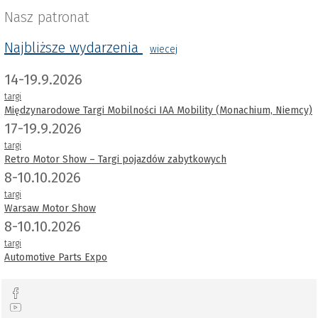
Nasz patronat
Najbliższe wydarzenia
wiecej
14-19.9.2026
targi
Międzynarodowe Targi Mobilności IAA Mobility (Monachium, Niemcy)
17-19.9.2026
targi
Retro Motor Show – Targi pojazdów zabytkowych
8-10.10.2026
targi
Warsaw Motor Show
8-10.10.2026
targi
Automotive Parts Expo