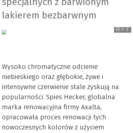
specjalnych z barwionym
lakierem bezbarwnym
r
S
p
i
e
s
H
e
c
k
e
Wysoko chromatyczne odcienie
niebieskiego oraz głębokie, żywe i
intensywne czerwienie stale zyskują na
popularności. Spies Hecker, globalna
marka renowacyjna firmy Axalta,
opracowała proces renowacji tych
nowoczesnych kolorów z użyciem