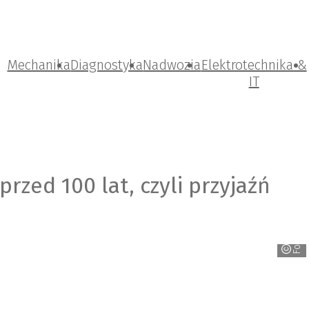
Mechanika
Diagnostyka
Nadwozia
Elektrotechnika &
IT
przed 100 lat, czyli przyjaźń
Ford