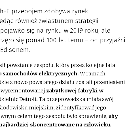
ch-E przebojem zdobywa rynek
dąc również zwiastunem strategii
 pojawiło się na rynku w 2019 roku, ale
częło się ponad 100 lat temu – od przyjaźni
 Edisonem.
ił powstanie zespołu, który przez kolejne lata
u samochodów elektrycznych.
W ramach
dzie z nowo powstałego działu zostali przeniesieni
żo wyremontowanej
zabytkowej fabryki w
dzielnic Detroit. Ta przeprowadzka miała swój
 środowisku miejskim, zidentyfikować jego
łównym celem tego zespołu było sprawienie,
aby
najbardziej skoncentrowane na człowieku.