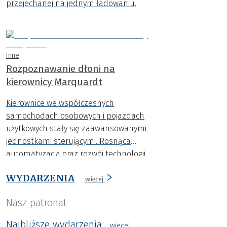
przejechanej na jednym ładowaniu.
Inne
Rozpoznawanie dłoni na
kierownicy Marquardt
Kierownice we współczesnych
samochodach osobowych i pojazdach
użytkowych stały się zaawansowanymi
jednostkami sterującymi. Rosnąca
automatyzacja oraz rozwój technologii
autonomicznej jazdy sprawiają, że
WYDARZENIA
producenci stawiają coraz większe
więcej
wymagania wobec inteligentnych
Nasz patronat
rozwiązań.
Najbliższe wydarzenia
wiecej