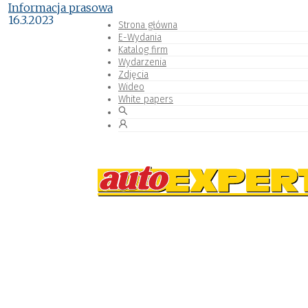
Informacja prasowa
16.3.2023
Strona główna
E-Wydania
Katalog firm
Wydarzenia
Zdjęcia
Wideo
White papers