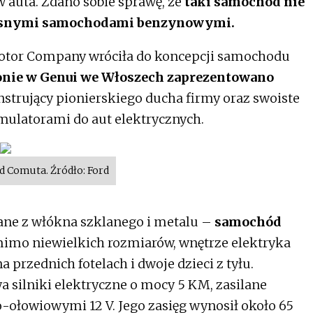
auta. Zdano sobie sprawę, że
taki samochód nie
zesnymi samochodami benzynowymi.
Motor Company wróciła do koncepcji samochodu
lonie w Genui we Włoszech zaprezentowano
trujący pionierskiego ducha firmy oraz swoiste
latorami do aut elektrycznych.
d Comuta. Źródło: Ford
ne z włókna szklanego i metalu –
samochód
mimo niewielkich rozmiarów, wnętrze elektryka
przednich fotelach i dwoje dzieci z tyłu.
 silniki elektryczne o mocy 5 KM, zasilane
łowiowymi 12 V. Jego zasięg wynosił około 65