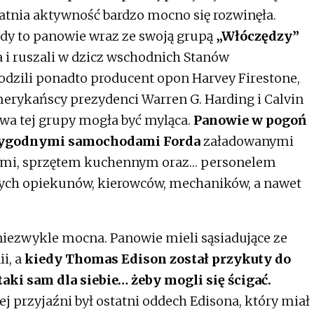
tatnia aktywność bardzo mocno się rozwinęła.
kiedy to panowie wraz ze swoją grupą
„Włóczędzy”
a i ruszali w dzicz wschodnich Stanów
dzili ponadto producent opon Harvey Firestone,
erykańscy prezydenci Warren G. Harding i Calvin
wa tej grupy mogła być myląca.
Panowie w pogoń
wygodnymi samochodami Forda
załadowanymi
i, sprzętem kuchennym oraz… personelem
stych opiekunów, kierowców, mechaników, a nawet
iezwykle mocna. Panowie mieli sąsiadujące ze
i, a
kiedy Thomas Edison został przykuty do
aki sam dla siebie… żeby mogli się ścigać.
 przyjaźni był ostatni oddech Edisona, który miał