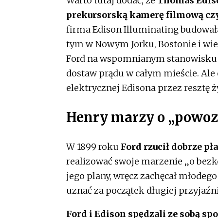
Warto tutaj dodać, że
Thomas Ediso
prekursorską kamerę filmową czy
firma Edison Illuminating budował
tym w Nowym Jorku, Bostonie i wie
Ford na wspomnianym stanowisku 
dostaw prądu w całym mieście. Ale 
elektrycznej Edisona przez resztę ż
Henry marzy o „powoz
W 1899 roku
Ford rzucił dobrze p
realizować swoje marzenie „o bezk
jego plany, wręcz zachęcał młodego
uznać za początek długiej przyjaźn
Ford i Edison spędzali ze sobą sp