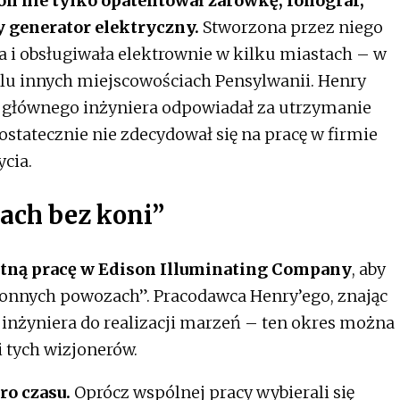
n nie tylko opatentował żarówkę, fonograf,
 generator elektryczny.
Stworzona przez niego
a i obsługiwała elektrownie w kilku miastach – w
lu innych miejscowościach Pensylwanii. Henry
głównego inżyniera odpowiadał za utrzymanie
ostatecznie nie zdecydował się na pracę w firmie
ycia.
ach bez koni”
łatną pracę w Edison Illuminating Company
, aby
onnych powozach”. Pracodawca Henry’ego, znając
 inżyniera do realizacji marzeń – ten okres można
i tych wizjonerów.
oro czasu.
Oprócz wspólnej pracy wybierali się