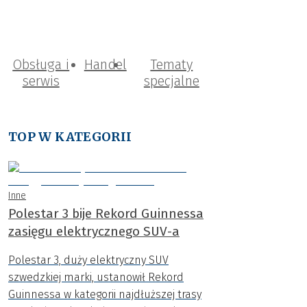
Obsługa i
Handel
Tematy
serwis
specjalne
TOP W KATEGORII
Inne
Polestar 3 bije Rekord Guinnessa
zasięgu elektrycznego SUV-a
Polestar 3, duży elektryczny SUV
szwedzkiej marki, ustanowił Rekord
Guinnessa w kategorii najdłuższej trasy