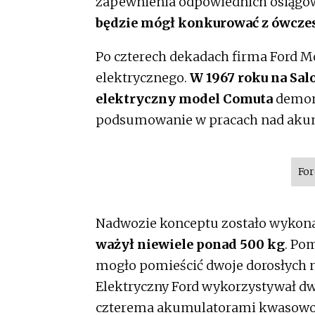
zapewnienia odpowiednich osiągów 
będzie mógł konkurować z ówc
Po czterech dekadach firma Ford 
elektrycznego.
W 1967 roku na Sa
elektryczny model Comuta
demons
podsumowanie w pracach nad akumu
For
Nadwozie konceptu zostało wykona
ważył niewiele ponad 500 kg
. Po
mogło pomieścić dwoje dorosłych na 
Elektryczny Ford wykorzystywał dwa
czterema akumulatorami kwasowo-o