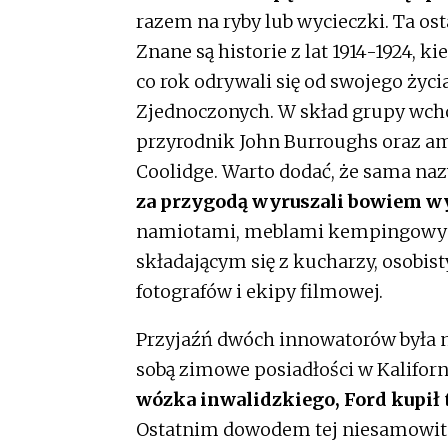
razem na ryby lub wycieczki. Ta os
Znane są historie z lat 1914-1924, 
co rok odrywali się od swojego życi
Zjednoczonych. W skład grupy wcho
przyrodnik John Burroughs oraz am
Coolidge. Warto dodać, że sama naz
za przygodą wyruszali bowiem 
namiotami, meblami kempingowym
składającym się z kucharzy, osobi
fotografów i ekipy filmowej.
Przyjaźń dwóch innowatorów była n
sobą zimowe posiadłości w Kaliforni
wózka inwalidzkiego, Ford kupił t
Ostatnim dowodem tej niesamowitej