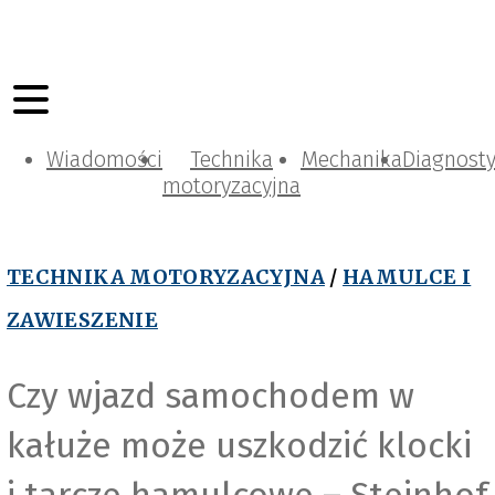
Wiadomości
Technika
Mechanika
Diagnost
motoryzacyjna
TECHNIKA MOTORYZACYJNA
/
HAMULCE I
ZAWIESZENIE
Czy wjazd samochodem w
kałuże może uszkodzić klocki
i tarcze hamulcowe – Steinhof