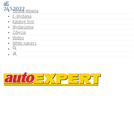
aE
24.5.2022
Strona główna
E-Wydania
Katalog firm
Wydarzenia
Zdjęcia
Wideo
White papers