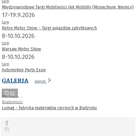
targi
Międzynarodowe Targi Mobilności IAA Mobility (Monachium, Niemcy)
17-19.9.2026
targi
Retro Motor Show – Targi pojazdów zabytkowych
8-10.10.2026
targi
Warsaw Motor Show
8-10.10.2026
targi
Automotive Parts Expo
GALERIA
więcej
52
Wiadomości
Lumag - fabryka materiałów ciernych w Budzyniu