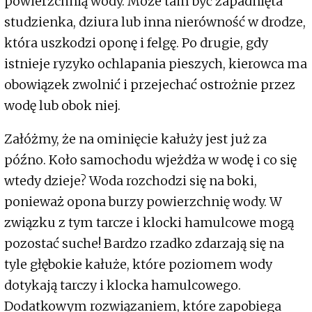
powierzchnią wody. Może tam być zapadnięta
studzienka, dziura lub inna nierówność w drodze,
która uszkodzi oponę i felgę. Po drugie, gdy
istnieje ryzyko ochlapania pieszych, kierowca ma
obowiązek zwolnić i przejechać ostrożnie przez
wodę lub obok niej.
Załóżmy, że na ominięcie kałuży jest już za
późno. Koło samochodu wjeżdża w wodę i co się
wtedy dzieje? Woda rozchodzi się na boki,
ponieważ opona burzy powierzchnię wody. W
związku z tym tarcze i klocki hamulcowe mogą
pozostać suche! Bardzo rzadko zdarzają się na
tyle głębokie kałuże, które poziomem wody
dotykają tarczy i klocka hamulcowego.
Dodatkowym rozwiązaniem, które zapobiega