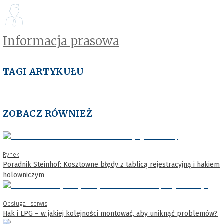
Informacja prasowa
TAGI ARTYKUŁU
ZOBACZ RÓWNIEŻ
Rynek
Poradnik Steinhof: Kosztowne błędy z tablicą rejestracyjną i hakiem
holowniczym
Obsługa i serwis
Hak i LPG – w jakiej kolejności montować, aby uniknąć problemów?