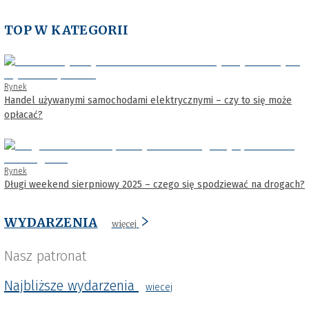
TOP W KATEGORII
Rynek
Handel używanymi samochodami elektrycznymi – czy to się może
opłacać?
Rynek
Długi weekend sierpniowy 2025 – czego się spodziewać na drogach?
WYDARZENIA
więcej
Nasz patronat
Najbliższe wydarzenia
wiecej