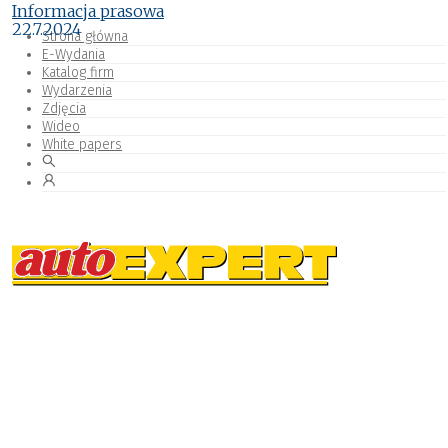
Informacja prasowa
22.7.2024
Strona główna
E-Wydania
Katalog firm
Wydarzenia
Zdjęcia
Wideo
White papers