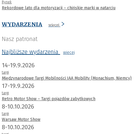
Rynek
Rekordowe lato dla motoryzacji – chińskie marki w natarciu
WYDARZENIA
więcej
Nasz patronat
Najbliższe wydarzenia
wiecej
14-19.9.2026
targi
Międzynarodowe Targi Mobilności IAA Mobility (Monachium, Niemcy)
17-19.9.2026
targi
Retro Motor Show – Targi pojazdów zabytkowych
8-10.10.2026
targi
Warsaw Motor Show
8-10.10.2026