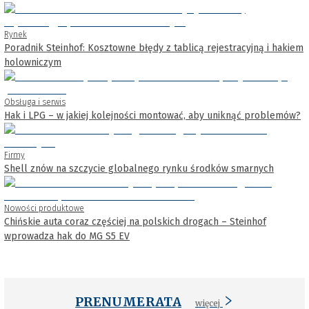
Rynek
Poradnik Steinhof: Kosztowne błędy z tablicą rejestracyjną i hakiem
holowniczym
Obsługa i serwis
Hak i LPG – w jakiej kolejności montować, aby uniknąć problemów?
Firmy
Shell znów na szczycie globalnego rynku środków smarnych
Nowości produktowe
Chińskie auta coraz częściej na polskich drogach – Steinhof
wprowadza hak do MG S5 EV
PRENUMERATA
więcej