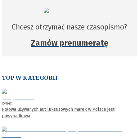
Chcesz otrzymać nasze czasopismo?
Zamów prenumeratę
TOP W KATEGORII
Rynek
Połowa używanych aut luksusowych marek w Polsce jest
powypadkowa