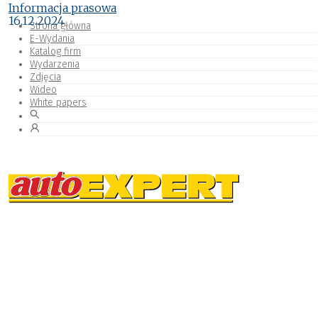
Informacja prasowa
16.12.2024
Strona główna
E-Wydania
Katalog firm
Wydarzenia
Zdjęcia
Wideo
White papers