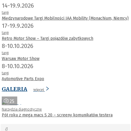
14-19.9.2026
targi
Międzynarodowe Targi Mobilności IAA Mobility (Monachium, Niemcy)
17-19.9.2026
targi
Retro Motor Show – Targi pojazdów zabytkowych
8-10.10.2026
targi
Warsaw Motor Show
8-10.10.2026
targi
Automotive Parts Expo
GALERIA
więcej
25
Narzędzia diagnostyczne
Pół roku z mega macs S 20 – screeny komunikatów testera