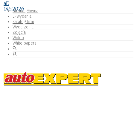
aE
14.5.2026
Strona główna
E-Wydania
Katalog firm
Wydarzenia
Zdjęcia
Wideo
White papers