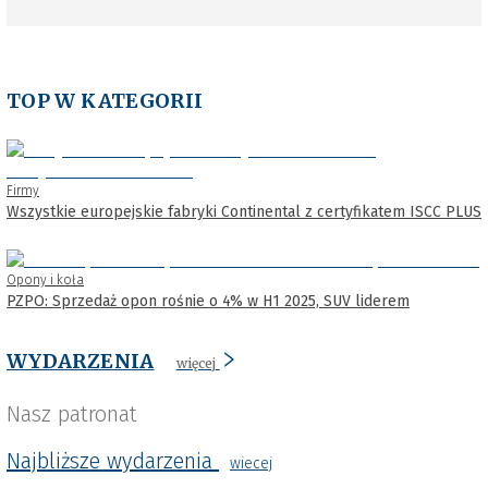
TOP W KATEGORII
Firmy
Wszystkie europejskie fabryki Continental z certyfikatem ISCC PLUS
Opony i koła
PZPO: Sprzedaż opon rośnie o 4% w H1 2025, SUV liderem
WYDARZENIA
więcej
Nasz patronat
Najbliższe wydarzenia
wiecej