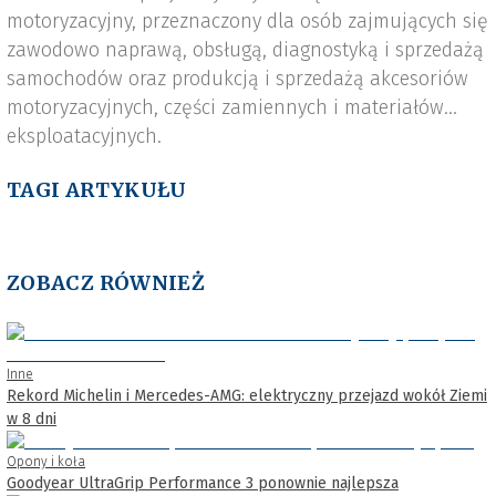
motoryzacyjny, przeznaczony dla osób zajmujących się
zawodowo naprawą, obsługą, diagnostyką i sprzedażą
samochodów oraz produkcją i sprzedażą akcesoriów
motoryzacyjnych, części zamiennych i materiałów
eksploatacyjnych.
TAGI ARTYKUŁU
ZOBACZ RÓWNIEŻ
Inne
Rekord Michelin i Mercedes-AMG: elektryczny przejazd wokół Ziemi
w 8 dni
Opony i koła
Goodyear UltraGrip Performance 3 ponownie najlepsza