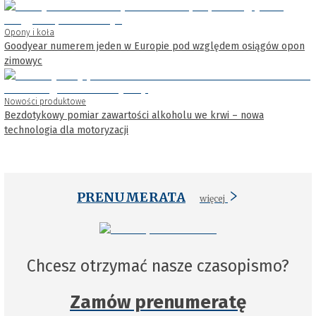
Opony i koła
Goodyear numerem jeden w Europie pod względem osiągów opon
zimowyc
Nowości produktowe
Bezdotykowy pomiar zawartości alkoholu we krwi – nowa
technologia dla motoryzacji
PRENUMERATA
więcej
Chcesz otrzymać nasze czasopismo?
Zamów prenumeratę