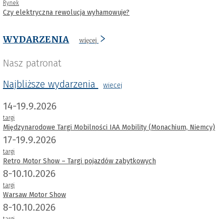
Rynek
Czy elektryczna rewolucja wyhamowuje?
WYDARZENIA
więcej
Nasz patronat
Najbliższe wydarzenia
wiecej
14-19.9.2026
targi
Międzynarodowe Targi Mobilności IAA Mobility (Monachium, Niemcy)
17-19.9.2026
targi
Retro Motor Show – Targi pojazdów zabytkowych
8-10.10.2026
targi
Warsaw Motor Show
8-10.10.2026
targi