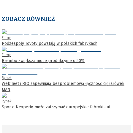
ZOBACZ RÓWNIEŻ
Firmy
Podzespoły Toyoty powstają w polskich fabrykach
Firmy
Brembo zwiększa moce produkcyjne o 50%
Rynek
Webfleet i RIO zapewniają bezproblemową łączność ciężarówek
MAN
Rynek
Spór o Nexperię może zatrzymać europejskie fabryki aut