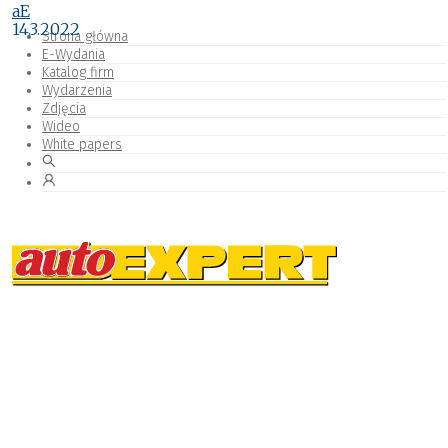
aE
14.3.2022
Strona główna
E-Wydania
Katalog firm
Wydarzenia
Zdjęcia
Wideo
White papers