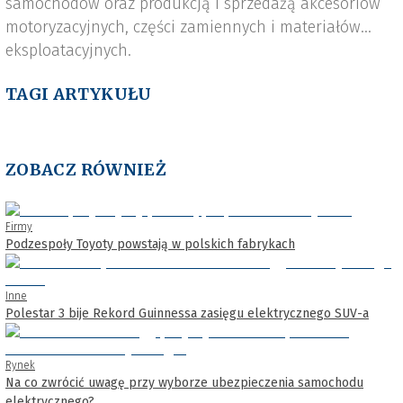
samochodów oraz produkcją i sprzedażą akcesoriów
motoryzacyjnych, części zamiennych i materiałów
eksploatacyjnych.
TAGI ARTYKUŁU
ZOBACZ RÓWNIEŻ
Firmy
Podzespoły Toyoty powstają w polskich fabrykach
Inne
Polestar 3 bije Rekord Guinnessa zasięgu elektrycznego SUV-a
Rynek
Na co zwrócić uwagę przy wyborze ubezpieczenia samochodu
elektrycznego?