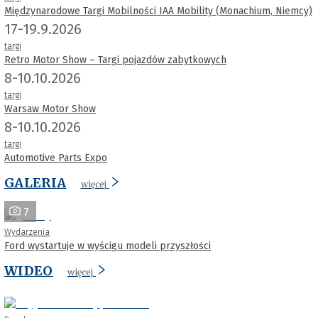
Międzynarodowe Targi Mobilności IAA Mobility (Monachium, Niemcy)
17-19.9.2026
targi
Retro Motor Show – Targi pojazdów zabytkowych
8-10.10.2026
targi
Warsaw Motor Show
8-10.10.2026
targi
Automotive Parts Expo
GALERIA
więcej
7
Wydarzenia
Ford wystartuje w wyścigu modeli przyszłości
WIDEO
więcej