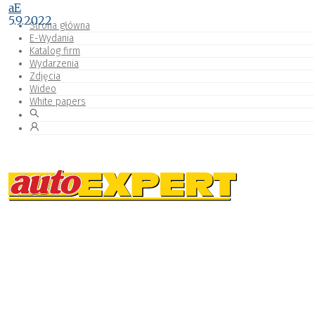
aE
5.9.2022
Strona główna
E-Wydania
Katalog firm
Wydarzenia
Zdjęcia
Wideo
White papers