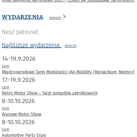
Długi weekend sierpniowy 2025 – czego się spodziewać na drogach?
WYDARZENIA
więcej
Nasz patronat
Najbliższe wydarzenia
wiecej
14-19.9.2026
targi
Międzynarodowe Targi Mobilności IAA Mobility (Monachium, Niemcy)
17-19.9.2026
targi
Retro Motor Show – Targi pojazdów zabytkowych
8-10.10.2026
targi
Warsaw Motor Show
8-10.10.2026
targi
Automotive Parts Expo