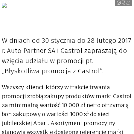
A
u
t
o
P
a
r
t
n
e
W dniach od 30 stycznia do 28 lutego 2017
r. Auto Partner SA i Castrol zapraszają do
wzięcia udziału w promocji pt.
„Błyskotliwa promocja z Castrol”.
Wszyscy klienci, którzy w trakcie trwania
promocji zrobią zakupy produktów marki Castrol
za minimalną wartość 10 000 zł netto otrzymają
bon zakupowy o wartości 1000 zł do sieci
jubilerskiej Apart. Asortyment promocyjny
stanowią wszystkie dostępne referencje marki