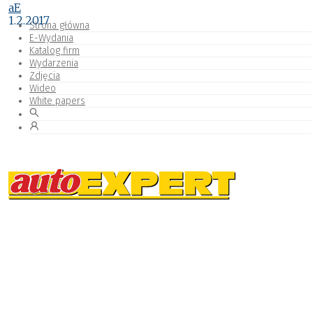
aE
1.2.2017
Strona główna
E-Wydania
Katalog firm
Wydarzenia
Zdjęcia
Wideo
White papers