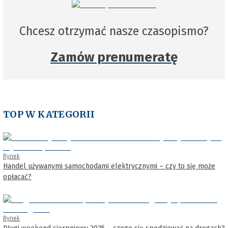
Chcesz otrzymać nasze czasopismo?
Zamów prenumeratę
TOP W KATEGORII
Rynek
Handel używanymi samochodami elektrycznymi – czy to się może
opłacać?
Rynek