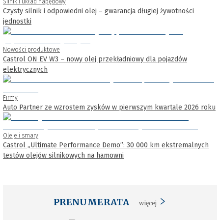
Silnik i układ napędowy
Czysty silnik i odpowiedni olej – gwarancja długiej żywotności
jednostki
Nowości produktowe
Castrol ON EV W3 – nowy olej przekładniowy dla pojazdów
elektrycznych
Firmy
Auto Partner ze wzrostem zysków w pierwszym kwartale 2026 roku
Oleje i smary
Castrol „Ultimate Performance Demo”: 30 000 km ekstremalnych
testów olejów silnikowych na hamowni
PRENUMERATA
więcej