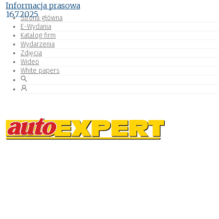
Informacja prasowa
16.7.2025
Strona główna
E-Wydania
Katalog firm
Wydarzenia
Zdjęcia
Wideo
White papers