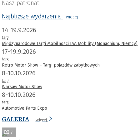
Nasz patronat
Najbliższe wydarzenia
wiecej
14-19.9.2026
targi
Międzynarodowe Targi Mobilności IAA Mobility (Monachium, Niemcy)
17-19.9.2026
targi
Retro Motor Show – Targi pojazdów zabytkowych
8-10.10.2026
targi
Warsaw Motor Show
8-10.10.2026
targi
Automotive Parts Expo
GALERIA
więcej
7