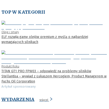
TOP W KATEGORII
Oleje i smary
ELF rozwija gamę olejów premium z myślą o najbardziej
wymagających silnikach
Produkt Roku
TITAN GT1 PRO FPW03 – odpowiedź na problemy silników
Stellantisa – wywiad z Łukaszem Hercogiem, Product Managerem w
Fuchs Oil Corporation
Artykuł sponsorowany
WYDARZENIA
więcej