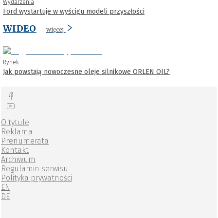
Wydarzenia
Ford wystartuje w wyścigu modeli przyszłości
WIDEO
więcej
Rynek
Jak powstają nowoczesne oleje silnikowe ORLEN OIL?
O tytule
Reklama
Prenumerata
Kontakt
Archiwum
Regulamin serwisu
Polityka prywatności
EN
DE