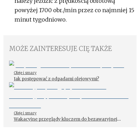
należy jeździć z prędkością obrotową
powyżej 1700 obr./min przez co najmniej 15
minut tygodniowo.
MOŻE ZAINTERESUJE CIĘ TAKŻE
Oleje i smary
Jak postępować z odpadami olejowymi?
Oleje i smary
Wakacyjne przeglądy kluczem do bezawaryjnej
podróży – apel PETRONAS do warsztatów