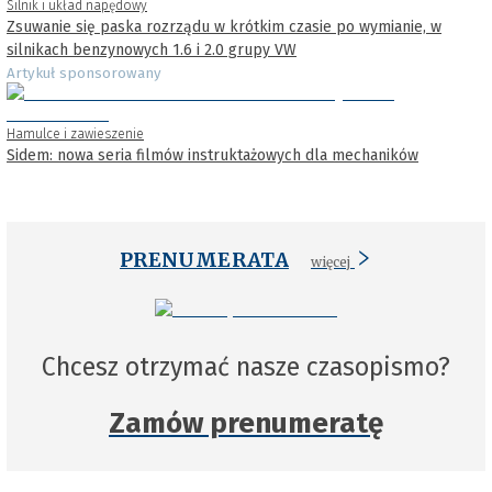
Silnik i układ napędowy
Zsuwanie się paska rozrządu w krótkim czasie po wymianie, w
silnikach benzynowych 1.6 i 2.0 grupy VW
Artykuł sponsorowany
Hamulce i zawieszenie
Sidem: nowa seria filmów instruktażowych dla mechaników
PRENUMERATA
więcej
Chcesz otrzymać nasze czasopismo?
Zamów prenumeratę