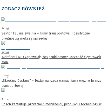
ZOBACZ RÓWNIEŻ
Rynek
Sektor TSL nie zwalnia – firmy transportowe i logistyczne
prognozują większą sprzedaż
Rynek
Webfleet i RIO zapewniają bezproblemową łączność ciężarówek
MAN
Firmy
„Skróćmy Dystans” – Textar na rzecz wzmacniania więzi w branży
transportowej
Firmy
Bosch kształtuje przyszłość mobilności, produkcji i technologii w