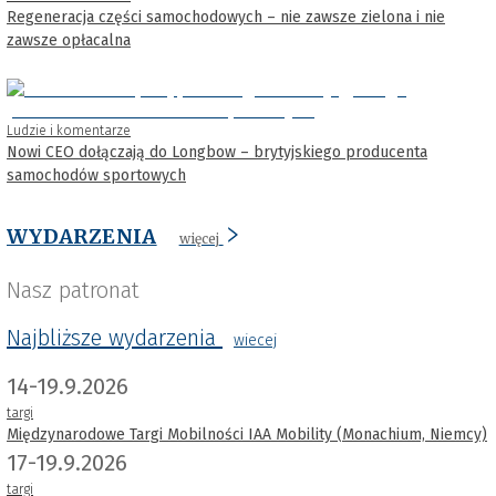
Regeneracja części samochodowych – nie zawsze zielona i nie
zawsze opłacalna
Ludzie i komentarze
Nowi CEO dołączają do Longbow – brytyjskiego producenta
samochodów sportowych
WYDARZENIA
więcej
Nasz patronat
Najbliższe wydarzenia
wiecej
14-19.9.2026
targi
Międzynarodowe Targi Mobilności IAA Mobility (Monachium, Niemcy)
17-19.9.2026
targi