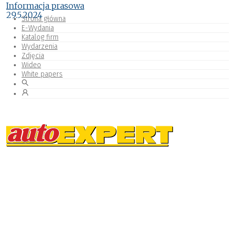
Informacja prasowa
29.5.2024
Strona główna
E-Wydania
Katalog firm
Wydarzenia
Zdjęcia
Wideo
White papers