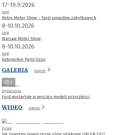
17-19.9.2026
targi
Retro Motor Show – Targi pojazdów zabytkowych
8-10.10.2026
targi
Warsaw Motor Show
8-10.10.2026
targi
Automotive Parts Expo
GALERIA
więcej
7
Wydarzenia
Ford wystartuje w wyścigu modeli przyszłości
WIDEO
więcej
Rynek
Jak powstają nowoczesne oleje silnikowe ORLEN OIL?