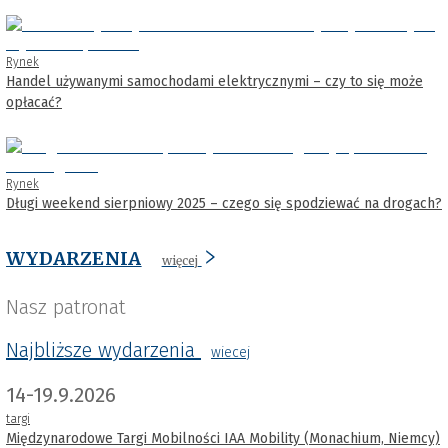
Rynek
Handel używanymi samochodami elektrycznymi – czy to się może
opłacać?
Rynek
Długi weekend sierpniowy 2025 – czego się spodziewać na drogach?
WYDARZENIA
więcej
Nasz patronat
Najbliższe wydarzenia
wiecej
14-19.9.2026
targi
Międzynarodowe Targi Mobilności IAA Mobility (Monachium, Niemcy)