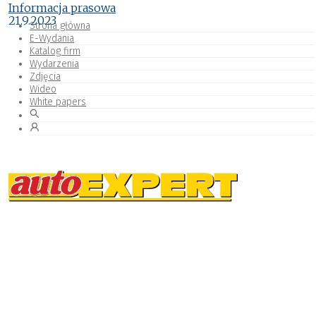
Informacja prasowa
21.9.2023
Strona główna
E-Wydania
Katalog firm
Wydarzenia
Zdjęcia
Wideo
White papers