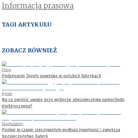
Informacja prasowa
TAGI ARTYKUŁU
ZOBACZ RÓWNIEŻ
Firmy
Podzespoły Toyoty powstają w polskich fabrykach
Rynek
Na co zwrócić uwagę przy wyborze ubezpieczenia samochodu
elektrycznego?
Akumulatory
Pomiar w czasie rzeczywistym wydłuża żywotność i zwiększa
bezpieczeństwo baterii