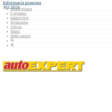
Informacja prasowa
30.1.2024
Strona główna
E-Wydania
Katalog firm
Wydarzenia
Zdjęcia
Wideo
White papers