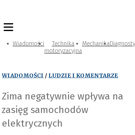
Wiadomości
Technika
Mechanika
Diagnost
motoryzacyjna
WIADOMOŚCI
/
LUDZIE I KOMENTARZE
Zima negatywnie wpływa na
zasięg samochodów
P
e
x
e
l
s
C
é
s
a
r
-
B
a
c
i
e
r
elektrycznych
_
o