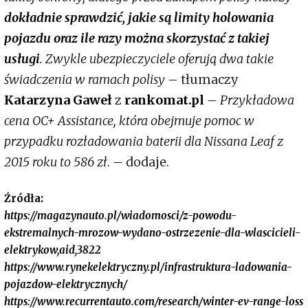
dokładnie sprawdzić, jakie są limity holowania
pojazdu oraz ile razy można skorzystać z takiej
usługi
. Zwykle ubezpieczyciele oferują dwa takie
świadczenia w ramach polisy
– tłumaczy
Katarzyna Gaweł
z
rankomat.pl
–
Przykładowa
cena OC+ Assistance, która obejmuje pomoc w
przypadku rozładowania baterii dla Nissana Leaf z
2015 roku to 586 zł
. – dodaje.
Źródła:
https://magazynauto.pl/wiadomosci/z-powodu-
ekstremalnych-mrozow-wydano-ostrzezenie-dla-wlascicieli-
elektrykow,aid,3822
https://www.rynekelektryczny.pl/infrastruktura-ladowania-
pojazdow-elektrycznych/
https://www.recurrentauto.com/research/winter-ev-range-loss