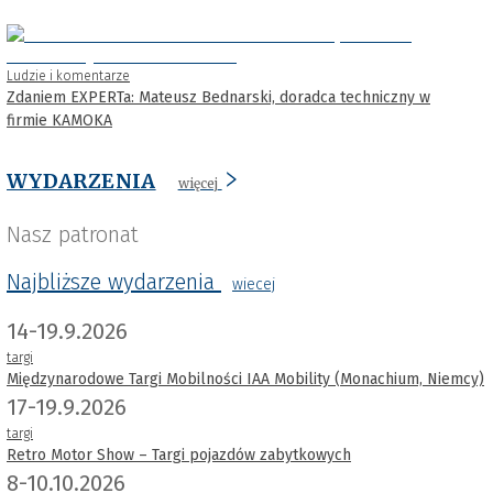
Ludzie i komentarze
Zdaniem EXPERTa: Mateusz Bednarski, doradca techniczny w
firmie KAMOKA
WYDARZENIA
więcej
Nasz patronat
Najbliższe wydarzenia
wiecej
14-19.9.2026
targi
Międzynarodowe Targi Mobilności IAA Mobility (Monachium, Niemcy)
17-19.9.2026
targi
Retro Motor Show – Targi pojazdów zabytkowych
8-10.10.2026