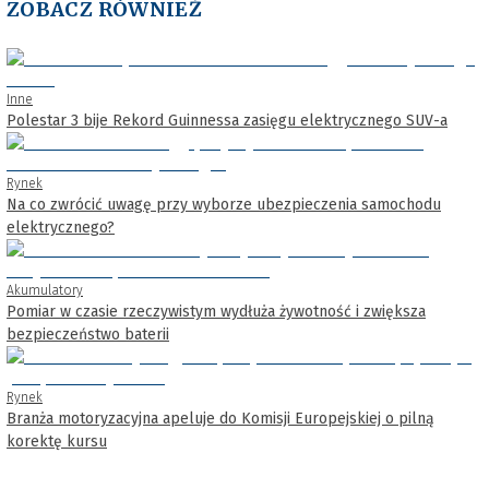
ZOBACZ RÓWNIEŻ
Inne
Polestar 3 bije Rekord Guinnessa zasięgu elektrycznego SUV-a
Rynek
Na co zwrócić uwagę przy wyborze ubezpieczenia samochodu
elektrycznego?
Akumulatory
Pomiar w czasie rzeczywistym wydłuża żywotność i zwiększa
bezpieczeństwo baterii
Rynek
Branża motoryzacyjna apeluje do Komisji Europejskiej o pilną
korektę kursu