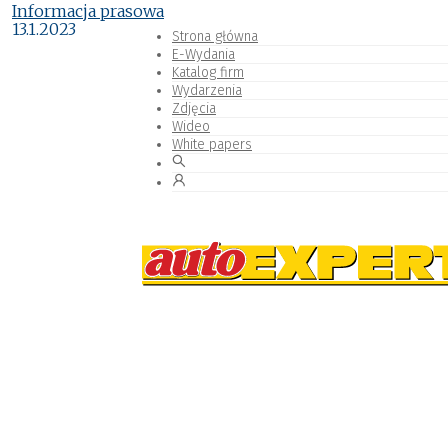
Informacja prasowa
13.1.2023
Strona główna
E-Wydania
Katalog firm
Wydarzenia
Zdjęcia
Wideo
White papers