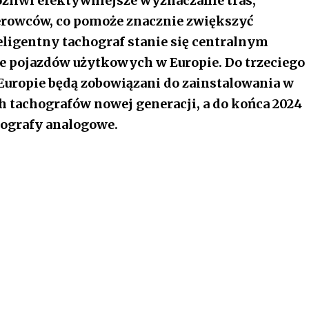
żliwi efektywniejsze wyznaczanie tras,
erowców, co pomoże znacznie zwiększyć
eligentny tachograf stanie się centralnym
 pojazdów użytkowych w Europie. Do trzeciego
Europie będą zobowiązani do zainstalowania w
 tachografów nowej generacji, a do końca 2024
hografy analogowe.