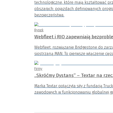
technologiczne, które mają kształtować prz
obszarach: pojazdach definiowanych prog
bezpieczeństwa.
Rynek
Webfleet i RIO zapewniają bezprob
Webfleet, rozwiązanie Bridgestone do zarząd
siostrzaną MAN. To pierwsze włączenie ci
Firmy
„Skróćmy Dystans” – Textar na rzec
Marka Textar połączyła siły z fundacją Truc
zawodowych w funkcjonowaniu globalnej g