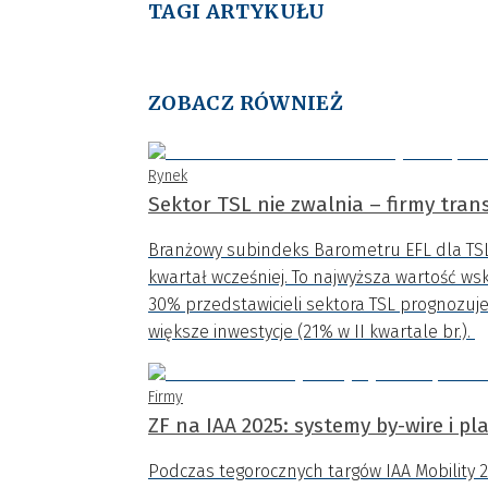
TAGI ARTYKUŁU
ZOBACZ RÓWNIEŻ
Rynek
Sektor TSL nie zwalnia – firmy tran
Branżowy subindeks Barometru EFL dla TSL na 
kwartał wcześniej. To najwyższa wartość wska
30% przedstawicieli sektora TSL prognozuje
większe inwestycje (21% w II kwartale br.).
Firmy
ZF na IAA 2025: systemy by-wire i p
Podczas tegorocznych targów IAA Mobility 