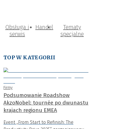
Obsługa i
Handel
Tematy
serwis
specjalne
TOP W KATEGORII
Firmy
Podsumowanie Roadshow
AkzoNobel: tournée po dwunastu
krajach regionu EMEA
Event „From Start to Refinish: The