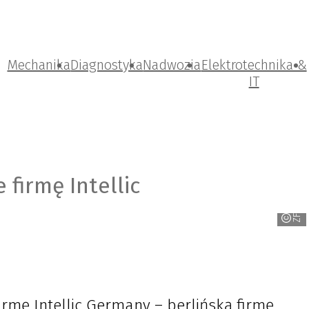
Mechanika
Diagnostyka
Nadwozia
Elektrotechnika &
IT
 firmę Intellic
ZF
firmę Intellic Germany – berlińską firmę