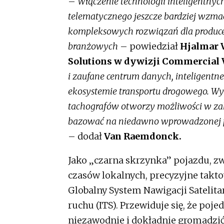
–
Włączenie technologii inteligentnych
telematycznego jeszcze bardziej wzma
kompleksowych rozwiązań dla produce
branżowych
– powiedział
Hjalmar 
Solutions w dywizji Commercial V
i zaufane centrum danych, inteligentn
ekosystemie transportu drogowego. Wyk
tachografów otworzy możliwości w zakre
bazować na niedawno wprowadzonej prz
– dodał
Van Raemdonck.
Jako „czarna skrzynka” pojazdu, 
czasów lokalnych, precyzyjne takt
Globalny System Nawigacji Satelita
ruchu (ITS). Przewiduje się, że poj
niezawodnie i dokładnie gromadzić