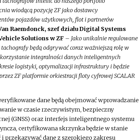
 tachografów Intellic do naszego portfolio
cnia wiodącą pozycję ZF jako dostawcy
ntów pojazdów użytkowych, flot i partnerów
Van Raemdonck, szef działu Digital Systems
ehicle Solutions w ZF
–
Jako unikalnie regulowane
e tachografy będą odgrywać coraz ważniejszą rolę w
orzystanie integralności danych inteligentnych
sie logistyki, optymalizacji infrastruktury i będzie
ez ZF platformie orkiestracji floty cyfrowej SCALAR
zweryfikowane dane będą obejmować wprowadzanie
owanie w czasie rzeczywistym, bezpieczny
rnej (GNSS) oraz interfejs inteligentnego systemu
edyncza, certyfikowana skrzynka będzie w stanie
 i przekazywać dane z szerokiego zakresu