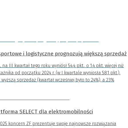
sportowe i logistyczne prognozują większą sprzedaż
III kwartał tego roku wyniósł 54,4 pkt., o 1,4 pkt. więcej niż
źnika od początku 2024 r. (w I kwartale wyniosła 58,1 pkt.).
 wyższą sprzedaż (kwartał wcześniej było to 24%), a 23%
latforma SELECT dla elektromobilności
2025 koncern ZF prezentuje swoje najnowsze rozwiązania