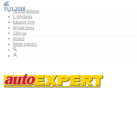
aE
15.11.2018
Strona główna
E-Wydania
Katalog firm
Wydarzenia
Zdjęcia
Wideo
White papers