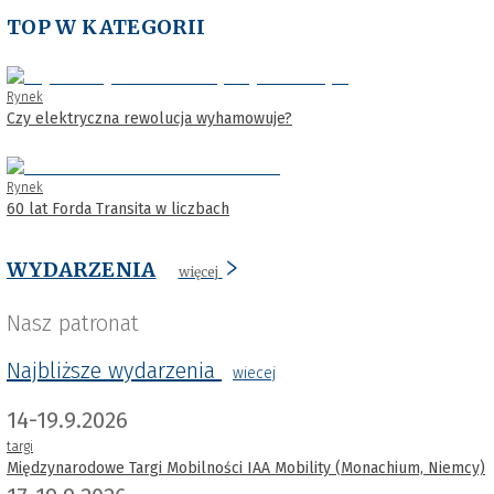
TOP W KATEGORII
Rynek
Czy elektryczna rewolucja wyhamowuje?
Rynek
60 lat Forda Transita w liczbach
WYDARZENIA
więcej
Nasz patronat
Najbliższe wydarzenia
wiecej
14-19.9.2026
targi
Międzynarodowe Targi Mobilności IAA Mobility (Monachium, Niemcy)