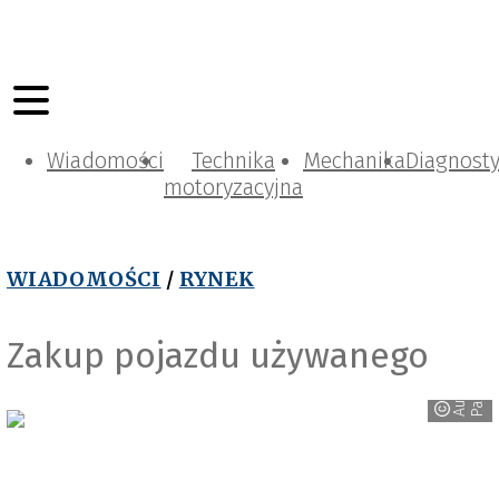
Wiadomości
Technika
Mechanika
Diagnost
motoryzacyjna
WIADOMOŚCI
/
RYNEK
Zakup pojazdu używanego
r
A
u
t
o
P
a
r
t
n
e