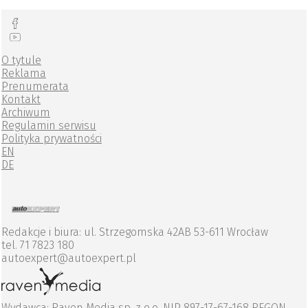
O tytule
Reklama
Prenumerata
Kontakt
Archiwum
Regulamin serwisu
Polityka prywatności
EN
DE
Redakcje i biura: ul. Strzegomska 42AB 53-611 Wrocław
tel. 71 7823 180
autoexpert@autoexpert.pl
Wydawca: Raven Media sp. z o.o. NIP 897-17-67-168 REGON