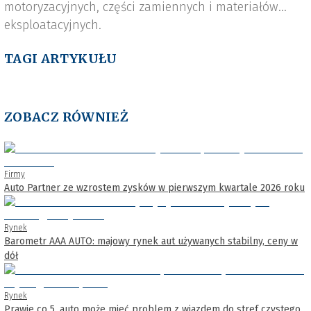
motoryzacyjnych, części zamiennych i materiałów
eksploatacyjnych.
TAGI ARTYKUŁU
ZOBACZ RÓWNIEŻ
Firmy
Auto Partner ze wzrostem zysków w pierwszym kwartale 2026 roku
Rynek
Barometr AAA AUTO: majowy rynek aut używanych stabilny, ceny w
dół
Rynek
Prawie co 5. auto może mieć problem z wjazdem do stref czystego