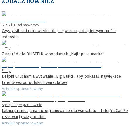
ZOBACZ RÓWNIEŻ
Silnik i układ napędowy
Czysty silnik i odpowiedni olej – gwarancja długiej żywotności
jednostki
Firmy
7 nagród dla BILSTEIN w sondażach „Najlepsza marka”
Firmy
Delphi uruchamia wyzwanie „Big Build”, aby pokazać największe
talenty wśród polskich warsztatów
Artykuł sponsorowany
Sprzęt i oprogramowanie
Letnia promocja na oprogramowanie dla warsztatu – Integra Car 7 z
rezerwacją wizyt online
Artykuł sponsorowany