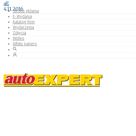
aE
4.11.2016
Strona główna
E-Wydania
Katalog firm
Wydarzenia
Zdjęcia
Wideo
White papers