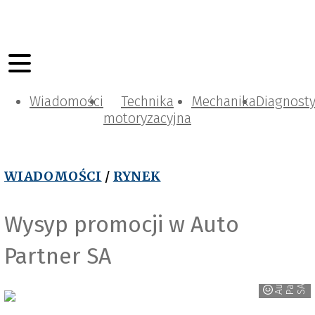
Wiadomości
Technika
Mechanika
Diagnost
motoryzacyjna
WIADOMOŚCI
/
RYNEK
Wysyp promocji w Auto
Partner SA
r
A
t
o
P
r
t
n
e
S
u
a
A