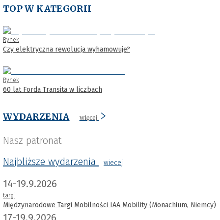
TOP W KATEGORII
Rynek
Czy elektryczna rewolucja wyhamowuje?
Rynek
60 lat Forda Transita w liczbach
WYDARZENIA
więcej
Nasz patronat
Najbliższe wydarzenia
wiecej
14-19.9.2026
targi
Międzynarodowe Targi Mobilności IAA Mobility (Monachium, Niemcy)
17-19.9.2026