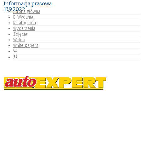
Informacja prasowa
13.9.2022
Strona główna
E-Wydania
Katalog firm
Wydarzenia
Zdjęcia
Wideo
White papers