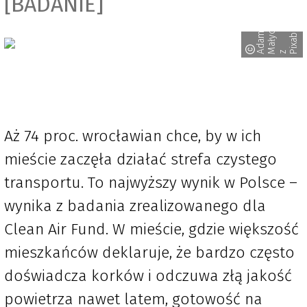
[BADANIE]
a
y
d
a
m
M
a
ł
y
c
h
i
x
a
b
a
A
z P
Aż 74 proc. wrocławian chce, by w ich
mieście zaczęła działać strefa czystego
transportu. To najwyższy wynik w Polsce –
wynika z badania zrealizowanego dla
Clean Air Fund. W mieście, gdzie większość
mieszkańców deklaruje, że bardzo często
doświadcza korków i odczuwa złą jakość
powietrza nawet latem, gotowość na