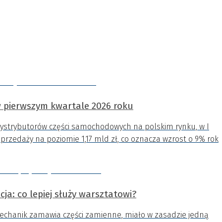
 pierwszym kwartale 2026 roku
dystrybutorów części samochodowych na polskim rynku, w I
przedaży na poziomie 1,17 mld zł, co oznacza wzrost o 9% rok
ja: co lepiej służy warsztatowi?
mechanik zamawia części zamienne, miało w zasadzie jedną