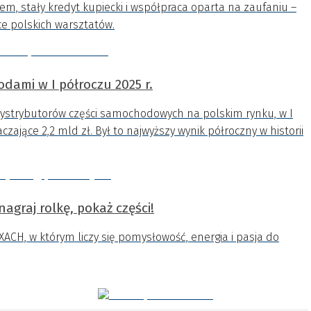
m, stały kredyt kupiecki i współpraca oparta na zaufaniu –
ce polskich warsztatów.
dami w I półroczu 2025 r.
dystrybutorów części samochodowych na polskim rynku, w I
zające 2,2 mld zł. Był to najwyższy wynik półroczny w historii
graj rolkę, pokaż części!
H, w którym liczy się pomysłowość, energia i pasja do