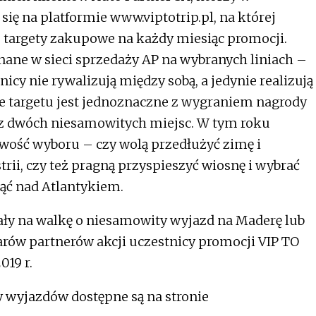
ię na platformie www.viptotrip.pl, na której
 targety zakupowe na każdy miesiąc promocji.
nane w sieci sprzedaży AP na wybranych liniach –
icy nie rywalizują między sobą, a jedynie realizują
ie targetu jest jednoznaczne z wygraniem nagrody
z dwóch niesamowitych miejsc. W tym roku
wość wyboru – czy wolą przedłużyć zimę i
rii, czy też pragną przyspieszyć wiosnę i wybrać
ząć nad Atlantykiem.
tały na walkę o niesamowity wyjazd na Maderę lub
arów partnerów akcji uczestnicy promocji VIP TO
019 r.
 wyjazdów dostępne są na stronie