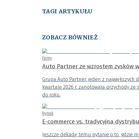
TAGI ARTYKUŁU
ZOBACZ RÓWNIEŻ
Firmy
Auto Partner ze wzrostem zysków w
Grupa Auto Partner, jeden z największych 
kwartale 2026 r. zanotowała przychody ze s
do roku.
Rynek
E-commerce vs. tradycyjna dystrybuc
Jeszcze dekadę temu pytanie o to, gdzie 