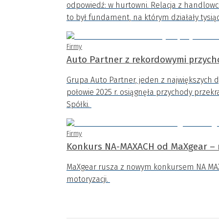
odpowiedź: w hurtowni. Relacja z handlowce
to był fundament, na którym działały tysią
Firmy
Auto Partner z rekordowymi przycho
Grupa Auto Partner, jeden z największych 
połowie 2025 r. osiągnęła przychody przekrac
Spółki.
Firmy
Konkurs NA-MAXACH od MaXgear – na
MaXgear rusza z nowym konkursem NA MAXAC
motoryzacji.