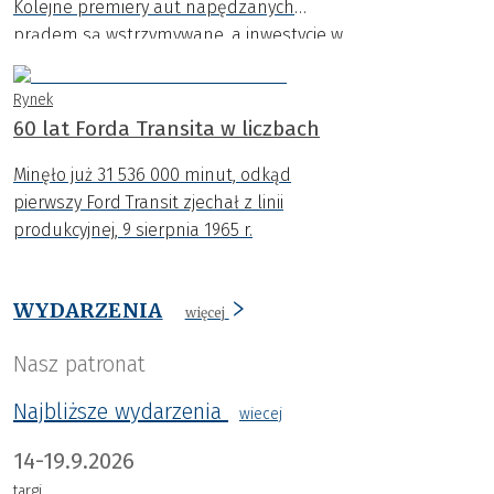
Kolejne premiery aut napędzanych
prądem są wstrzymywane, a inwestycje w
nowe platformy ograniczane. Coraz
wyraźniej widać, że dynamiczny rozwój
Rynek
samochodów EV napotyka na poważne
60 lat Forda Transita w liczbach
bariery.
Minęło już 31 536 000 minut, odkąd
pierwszy Ford Transit zjechał z linii
produkcyjnej, 9 sierpnia 1965 r.
WYDARZENIA
więcej
Nasz patronat
Najbliższe wydarzenia
wiecej
14-19.9.2026
targi