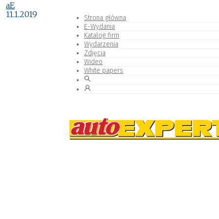
aE
11.1.2019
Strona główna
E-Wydania
Katalog firm
Wydarzenia
Zdjęcia
Wideo
White papers