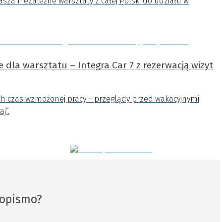
asza niezależne warsztaty z całej Polski do udziału w
dla warsztatu – Integra Car 7 z rezerwacją wizyt
h czas wzmożonej pracy – przeglądy przed wakacyjnymi
j”.
sopismo?