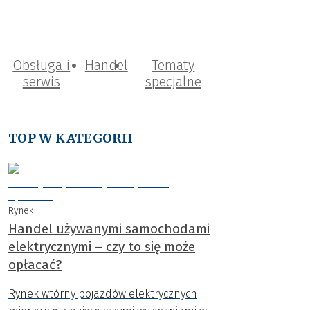
Obsługa i
Handel
Tematy
serwis
specjalne
TOP W KATEGORII
Rynek
Handel używanymi samochodami
elektrycznymi – czy to się może
opłacać?
Rynek wtórny pojazdów elektrycznych