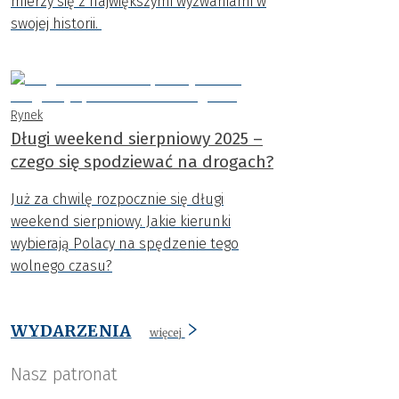
mierzy się z największymi wyzwaniami w
swojej historii.
Rynek
Długi weekend sierpniowy 2025 –
czego się spodziewać na drogach?
Już za chwilę rozpocznie się długi
weekend sierpniowy. Jakie kierunki
wybierają Polacy na spędzenie tego
wolnego czasu?
WYDARZENIA
więcej
Nasz patronat