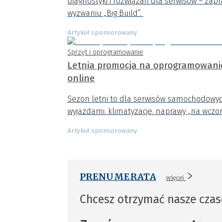
diagnostyki i rozwiązań dla serwisów – zapr
wyzwaniu „Big Build”.
Artykuł sponsorowany
Sprzęt i oprogramowanie
Letnia promocja na oprogramowanie 
online
Sezon letni to dla serwisów samochodowyc
wyjazdami, klimatyzacje, naprawy „na wczora
Artykuł sponsorowany
PRENUMERATA
więcej
Chcesz otrzymać nasze cza