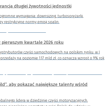
arancja długiej żywotności jednostki
i ogromne wymagania: downsizing, turbosprężarki,
zy restrykcyjne normy emisji spalin.
 pierwszym kwartale 2026 roku
dystrybutorów części samochodowych na polskim rynku, w I
przedaży na poziomie 1,17 mld zł, co oznacza wzrost o 9% rok
ld”, aby pokazać największe talenty wśród
obalnego lidera w dziedzinie części motoryzacyjnych,