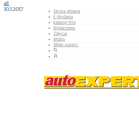
aE
10.3.2017
Strona główna
E-Wydania
Katalog firm
Wydarzenia
Zdjęcia
Wideo
White papers