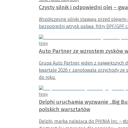
Czysty silnik i odpowiedni olej – gw
Współczesne silniki stawiają przed olejam
bezpośredni wtrysk paliwa, filtry DPF/GPF c
Firmy
Auto Partner ze wzrostem zysków w
Grupa Auto Partner, jeden z największych 
kwartale 2026 r. zanotowała przychody ze s
do roku.
Firmy
Delphi uruchamia wyzwanie „Big Bui
polskich warsztatów
Delphi, marka należąca do PHINIA Inc. – gl