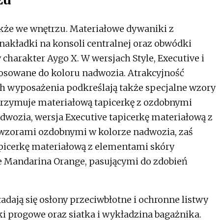
że we wnętrzu. Materiałowe dywaniki z
akładki na konsoli centralnej oraz obwódki
harakter Aygo X. W wersjach Style, Executive i
tosowane do koloru nadwozia. Atrakcyjność
h wyposażenia podkreślają także specjalne wzory
otrzymuje materiałową tapicerkę z ozdobnymi
wozia, wersja Executive tapicerkę materiałową z
 wzorami ozdobnymi w kolorze nadwozia, zaś
apicerkę materiałową z elementami skóry
ze Mandarina Orange, pasującymi do zdobień
adają się osłony przeciwbłotne i ochronne listwy
ki progowe oraz siatka i wykładzina bagażnika.