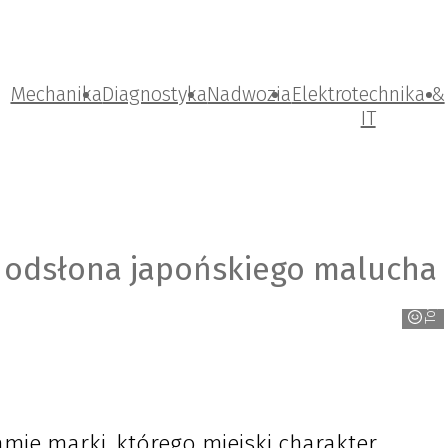
Mechanika
Diagnostyka
Nadwozia
Elektrotechnika &
IT
a odsłona japońskiego malucha
Toyota
mie marki, którego miejski charakter