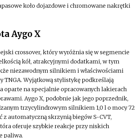
apasowe koło dojazdowe i chromowane nakrętki
ota Aygo X
jski crossover, który wyróżnia się w segmencie
kością kół, atrakcyjnymi dodatkami, w tym
kże niezawodnym silnikiem i właściwościami
y TNGA. Wyjątkową stylistykę podkreślają
oparte na specjalnie opracowanych lakierach
rawami. Aygo X, podobnie jak jego poprzednik,
dzanym trzycylindrowym silnikiem 1,0 l o mocy 72
ć z automatyczną skrzynią biegów S-CVT,
óra oferuje szybkie reakcje przy niskich
e paliwa.