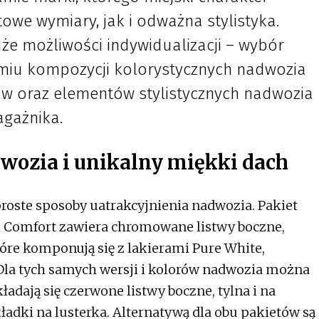
we wymiary, jak i odważna stylistyka.
że możliwości indywidualizacji – wybór
śmiu kompozycji kolorystycznych nadwozia
w oraz elementów stylistycznych nadwozia
agażnika.
wozia i unikalny miękki dach
proste sposoby uatrakcyjnienia nadwozia. Pakiet
 i Comfort zawiera chromowane listwy boczne,
które komponują się z lakierami Pure White,
 Dla tych samych wersji i kolorów nadwozia można
ładają się czerwone listwy boczne, tylna i na
adki na lusterka. Alternatywą dla obu pakietów są