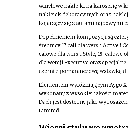
winylowe naklejki na karoserię w ko
naklejek dekoracyjnych oraz naklej
kojarzący się z autami rajdowymi 
Dopełnieniem kompozycji są cztery 
średnicy 17 cali dla wersji Active 
calowe dla wersji Style, 18-calowe
dla wersji Executive oraz specjaln
czerni z pomarańczową wstawką dl
Elementem wyróżniającym Aygo X je
wykonany z wysokiej jakości mat
Dach jest dostępny jako wyposażen
Limited.
Więcej stylu we wnętr