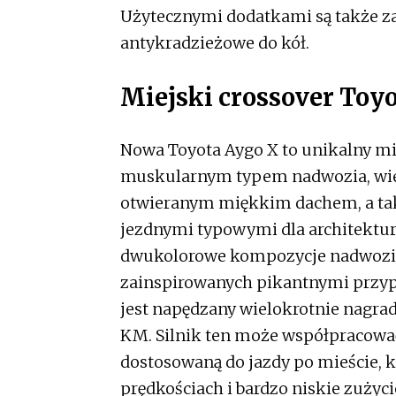
Użytecznymi dodatkami są także z
antykradzieżowe do kół.
Miejski crossover Toy
Nowa Toyota Aygo X to unikalny mie
muskularnym typem nadwozia, wiel
otwieranym miękkim dachem, a ta
jezdnymi typowymi dla architektur
dwukolorowe kompozycje nadwozia 
zainspirowanych pikantnymi przyp
jest napędzany wielokrotnie nagra
KM. Silnik ten może współpracowa
dostosowaną do jazdy po mieście, kt
prędkościach i bardzo niskie zużyci