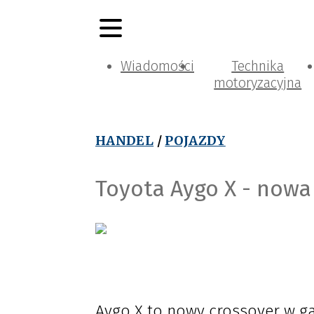
Wiadomości
Technika
motoryzacyjna
HANDEL
/
POJAZDY
Toyota Aygo X - now
Aygo X to nowy crossover w ga