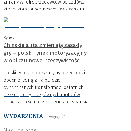
zmiany w roli sprzedawców pojazdów,
którzy stają przed nowymi wyzwaniami.
Rynek
Chińskie auta zmieniają zasady
gry – polski rynek motoryzacyjny
w obliczu nowej rzeczywistości
Polski rynek motoryzacyjny przechodzi
obecnie jedną z najbardziej
dynamicznych transformacji ostatnich
dekad. Jednym z głównych motorów
napędzających te zmiany jest ekspansja
samochodowych marek z Chin, które w
WYDARZENIA
krótkim czasie przestały być rynkową
więcej
ciekawostką, a pomału stają się realną
Nasz patronat