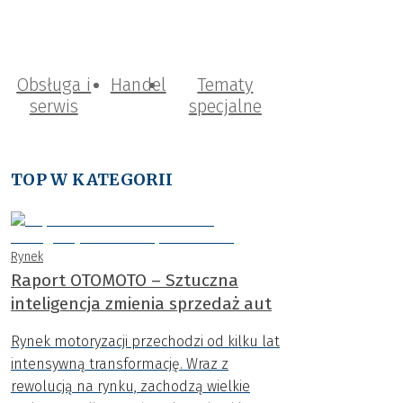
Obsługa i
Handel
Tematy
serwis
specjalne
TOP W KATEGORII
Rynek
Raport OTOMOTO – Sztuczna
inteligencja zmienia sprzedaż aut
Rynek motoryzacji przechodzi od kilku lat
intensywną transformację. Wraz z
rewolucją na rynku, zachodzą wielkie