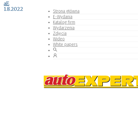
aE
1.8.2022
Strona główna
E-Wydania
Katalog firm
Wydarzenia
Zdjęcia
Wideo
White papers