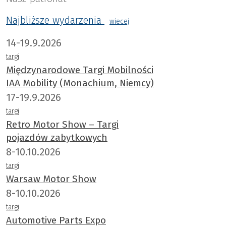
alternatywą dla europejskich i japońskich
producentów.
Najbliższe wydarzenia
wiecej
14-19.9.2026
targi
Międzynarodowe Targi Mobilności
IAA Mobility (Monachium, Niemcy)
17-19.9.2026
targi
Retro Motor Show – Targi
pojazdów zabytkowych
8-10.10.2026
targi
Warsaw Motor Show
8-10.10.2026
targi
Automotive Parts Expo