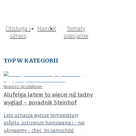
Obsługa i
Handel
Tematy
serwis
specjalne
TOP W KATEGORII
Nowości produktowe
Alufelga latem to więcej niż ładny
wygląd – poradnik Steinhof
Lato oznacza wyższe temperatury
asfaltu, ostrzejsze hamowania i – nie
ukrywajmy – chęć, by samochód