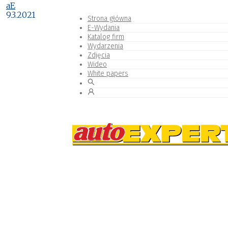
aE
9.3.2021
Strona główna
E-Wydania
Katalog firm
Wydarzenia
Zdjęcia
Wideo
White papers