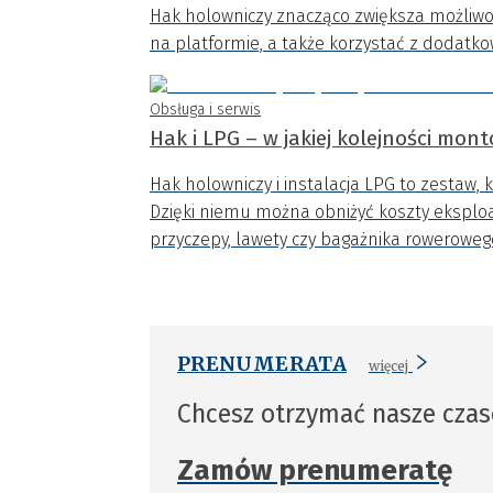
Hak holowniczy znacząco zwiększa możliwo
na platformie, a także korzystać z dodatk
Obsługa i serwis
Hak i LPG – w jakiej kolejności mo
Hak holowniczy i instalacja LPG to zestaw, 
Dzięki niemu można obniżyć koszty eksploa
przyczepy, lawety czy bagażnika roweroweg
PRENUMERATA
więcej
Chcesz otrzymać nasze cza
Zamów prenumeratę