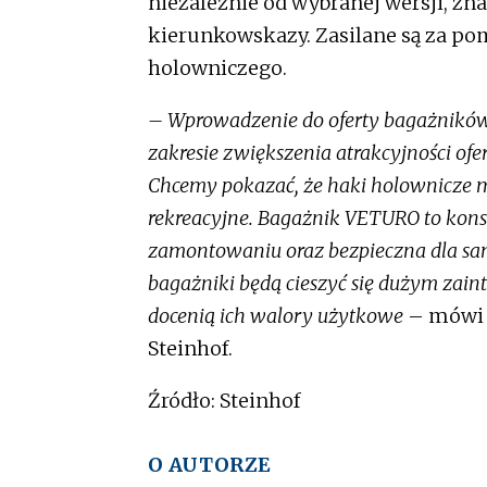
niezależnie od wybranej wersji, zna
kierunkowskazy. Zasilane są za po
holowniczego.
– Wprowadzenie do oferty bagażnikó
zakresie zwiększenia atrakcyjności of
Chcemy pokazać, że haki holownicze 
rekreacyjne. Bagażnik VETURO to kons
zamontowaniu oraz bezpieczna dla sam
bagażniki będą cieszyć się dużym zai
docenią ich walory użytkowe
– mówi 
Steinhof.
Źródło: Steinhof
O AUTORZE