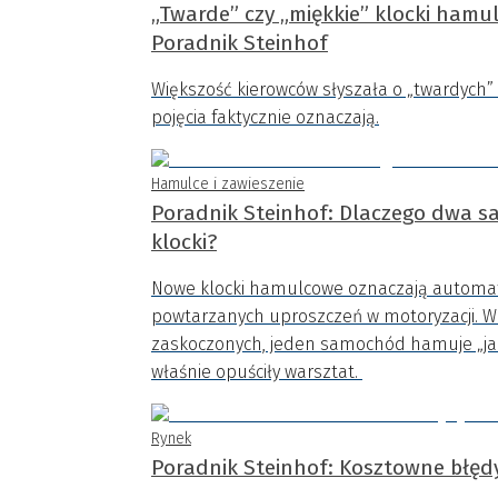
„Twarde” czy „miękkie” klocki ham
Poradnik Steinhof
Większość kierowców słyszała o „twardych” 
pojęcia faktycznie oznaczają.
Hamulce i zawieszenie
Poradnik Steinhof: Dlaczego dwa s
klocki?
Nowe klocki hamulcowe oznaczają automaty
powtarzanych uproszczeń w motoryzacji. W 
zaskoczonych, jeden samochód hamuje „jak 
właśnie opuściły warsztat.
Rynek
Poradnik Steinhof: Kosztowne błędy