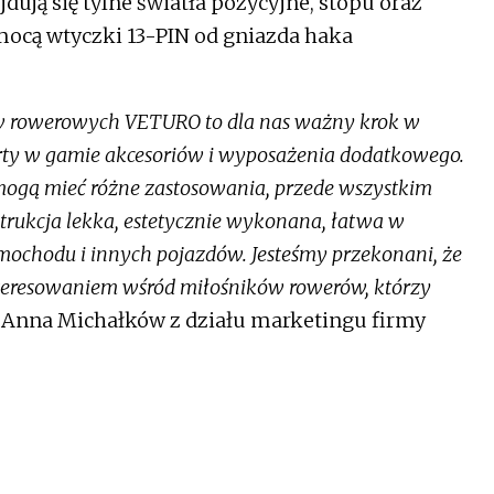
jdują się tylne światła pozycyjne, stopu oraz
mocą wtyczki 13-PIN od gniazda haka
w rowerowych VETURO to dla nas ważny krok w
erty w gamie akcesoriów i wyposażenia dodatkowego.
mogą mieć różne zastosowania, przede wszystkim
trukcja lekka, estetycznie wykonana, łatwa w
ochodu i innych pojazdów. Jesteśmy przekonani, że
nteresowaniem wśród miłośników rowerów, którzy
Anna Michałków z działu marketingu firmy