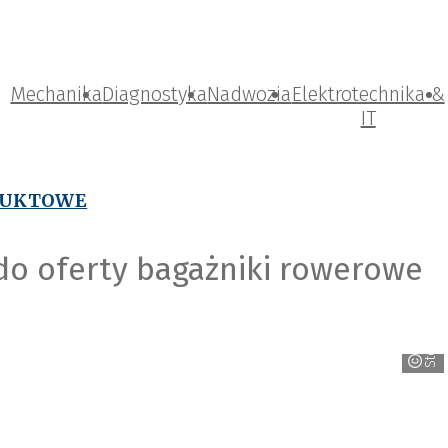
Mechanika
Diagnostyka
Nadwozia
Elektrotechnika &
IT
DUKTOWE
do oferty bagażniki rowerowe
Steinhof