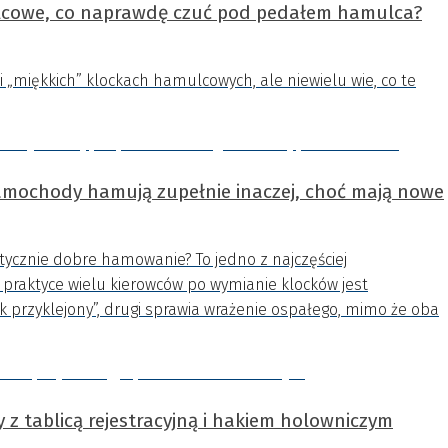
ulcowe, co naprawdę czuć pod pedałem hamulca?
i „miękkich” klockach hamulcowych, ale niewielu wie, co te
amochody hamują zupełnie inaczej, choć mają nowe
cznie dobre hamowanie? To jedno z najczęściej
praktyce wielu kierowców po wymianie klocków jest
przyklejony”, drugi sprawia wrażenie ospałego, mimo że oba
 z tablicą rejestracyjną i hakiem holowniczym