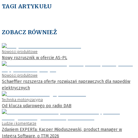
TAGI ARTYKUŁU
ZOBACZ RÓWNIEŻ
Nowości produktowe
Nowy rozrusznik w ofercie AS-PL
Nowości produktowe
Schaeffler rozszerza ofertę rozwiązań naprawczych dla napędów
elektrycznych
Technika motoryzacyjna
Od klucza udarowego po radio DAB
Ludzie i komentarze
Zdaniem EXPERTa: Kacper Mioduszewski, product manager w
Integra Software, o TTM 2026