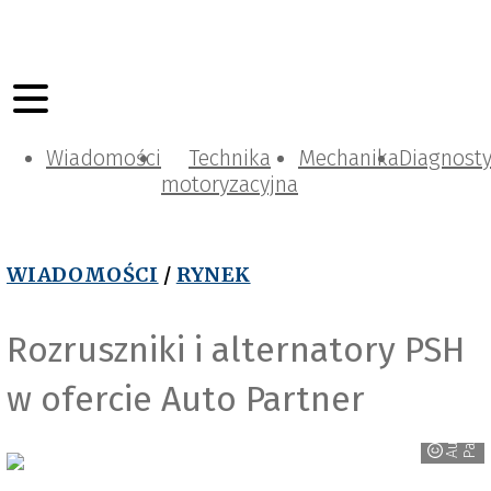
Wiadomości
Technika
Mechanika
Diagnost
motoryzacyjna
WIADOMOŚCI
/
RYNEK
Rozruszniki i alternatory PSH
w ofercie Auto Partner
r
A
u
t
o
P
a
r
t
n
e