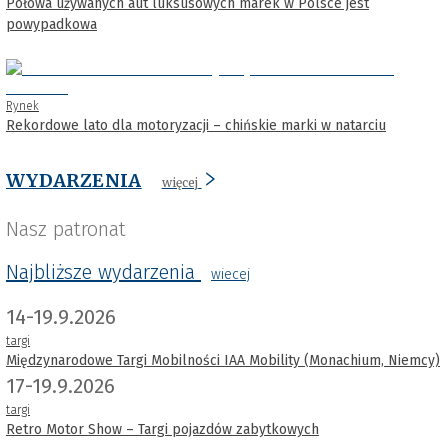
Połowa używanych aut luksusowych marek w Polsce jest
powypadkowa
Rynek
Rekordowe lato dla motoryzacji – chińskie marki w natarciu
WYDARZENIA
więcej
Nasz patronat
Najbliższe wydarzenia
wiecej
14-19.9.2026
targi
Międzynarodowe Targi Mobilności IAA Mobility (Monachium, Niemcy)
17-19.9.2026
targi
Retro Motor Show – Targi pojazdów zabytkowych