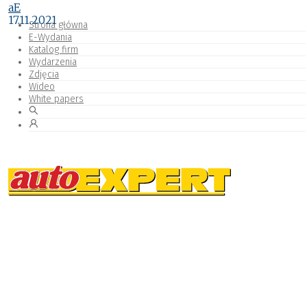
aE
17.11.2021
Strona główna
E-Wydania
Katalog firm
Wydarzenia
Zdjęcia
Wideo
White papers