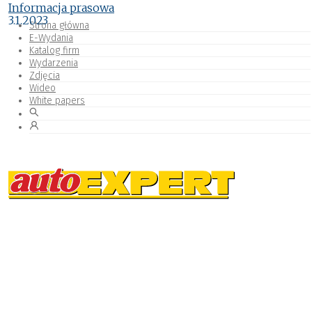
Informacja prasowa
3.1.2023
Strona główna
E-Wydania
Katalog firm
Wydarzenia
Zdjęcia
Wideo
White papers