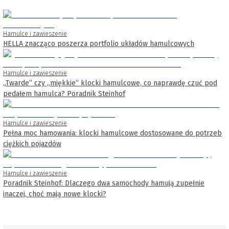
Hamulce i zawieszenie
HELLA znacząco poszerza portfolio układów hamulcowych
Hamulce i zawieszenie
„Twarde” czy „miękkie” klocki hamulcowe, co naprawdę czuć pod
pedałem hamulca? Poradnik Steinhof
Hamulce i zawieszenie
Pełna moc hamowania: klocki hamulcowe dostosowane do potrzeb
ciężkich pojazdów
Hamulce i zawieszenie
Poradnik Steinhof: Dlaczego dwa samochody hamują zupełnie
inaczej, choć mają nowe klocki?