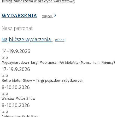
Tuning zawieszenia w praktyce warsztatowej
WYDARZENIA
więcej
Nasz patronat
Najbliższe wydarzenia
wiecej
14-19.9.2026
targi
Międzynarodowe Targi Mobilności IAA Mobility (Monachium, Niemcy)
17-19.9.2026
targi
Retro Motor Show – Targi pojazdów zabytkowych
8-10.10.2026
targi
Warsaw Motor Show
8-10.10.2026
targi
Automotive Parts Expo