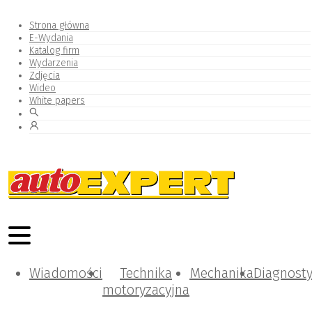
Strona główna
E-Wydania
Katalog firm
Wydarzenia
Zdjęcia
Wideo
White papers
Wiadomości
Technika
Mechanika
Diagnost
motoryzacyjna