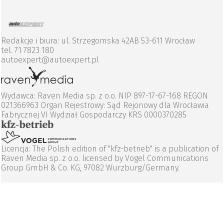
Redakcje i biura: ul. Strzegomska 42AB 53-611 Wrocław
tel. 71 7823 180
autoexpert@autoexpert.pl
Wydawca: Raven Media sp. z o.o. NIP 897-17-67-168 REGON
021366963 Organ Rejestrowy: Sąd Rejonowy dla Wrocławia
Fabrycznej VI Wydział Gospodarczy KRS 0000370285
Licencja: The Polish edition of "kfz-betrieb" is a publication of
Raven Media sp. z o.o. licensed by Vogel Communications
Group GmbH & Co. KG, 97082 Wurzburg/Germany.