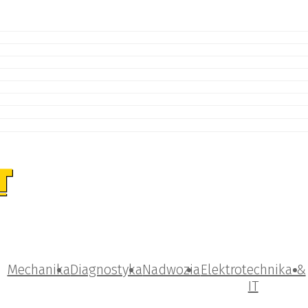
Mechanika
Diagnostyka
Nadwozia
Elektrotechnika &
IT