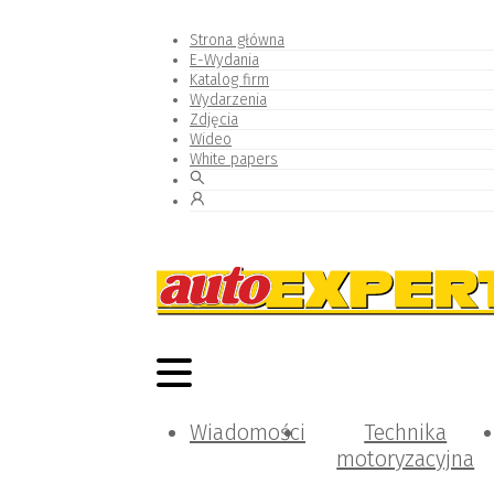
Strona główna
E-Wydania
Katalog firm
Wydarzenia
Zdjęcia
Wideo
White papers
Wiadomości
Technika
motoryzacyjna