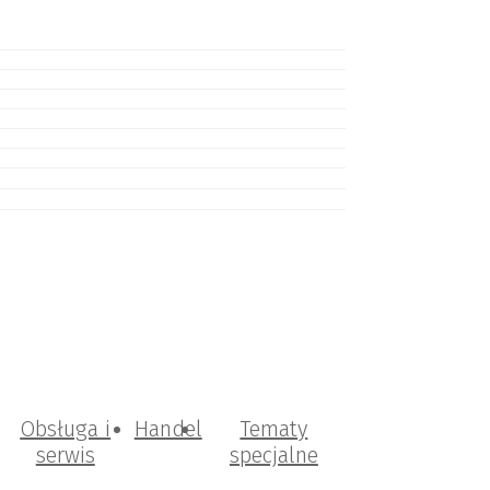
Obsługa i
Handel
Tematy
serwis
specjalne